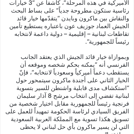
الأميركية في هذه المرحلة”، كاشفاً عن “3 خيارات
رئاسية ستكون مطروحة جدياً” على بساط البحث
والنقاش بين ماكرون وبايدن “يتقدّمها خيار قائد
الجيش العماد جوزيف عون باعتباره يستطيع تأمين
تقاطعات لبنانية – إقليمية – دولية داعمة لانتخابه
رئيساً للجمهورية”.
وبموازاة خيار قائد الجيش الذي يعتقد الجانب
الفرنسي أنه “يمكنه بحكم شخصه وموقعه أن
يستقطب دعماً أميركياً وسعودياً لانتخابه”، فإنّ
الخيار الثاني على أجندة ماكرون سيتمحور حول
“استكشاف مدى قابلية واشنطن للسير بتسوية
لبنانية تفضي إلى انتخاب مرشح 8 آذار سليمان
فرنجية رئيساً للجمهورية مقابل اختيار شخصية من
الفريق السيادي لرئاسة الحكومة تمهيداً للعمل على
تسويق هكذا تسوية مع المملكة العربية السعودية
التي لن يسير ماكرون بأي حل لبناني لا يحظى