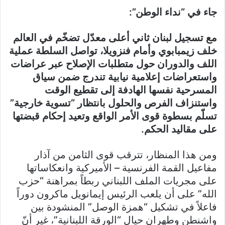
جاء في “نداء الوطن”:
مع تسجيل لبنان ثاني أعلى معدّل تضخّم في العالم
خلف زيمبابوي وأمام فنزويلا، تواصل السلطة عملية
اللف والدوران حول متطلبات الإصلاح عبر عراضات
واستعراضات إعلامية نيابية تندرج ضمن سياق
المسرحية نفسها الهادفة إلى تقطيع الوقت
واستنزاف الفرص والحلول بانتظار “تسوية خارجية”
تسلّم بسطوة قوى الأمر الواقع وتعيد إحكام قبضتها
على مقاليد الحكم.
ومن هذا المنظار، تترقب قوى الثامن من آذار
مفاعيل القمة الفرنسية – الأميركية وانعكاساتها
على مجريات الملف اللبناني ربطاً بمراهنة “حزب
الله” على أن يلعب الرئيس إيمانويل ماكرون دوراً
فاعلاً في تشكيل “همزة الوصل” المنشودة بين
واشنطن وطهران حيال “الورقة اللبنانية”، غير أنّ