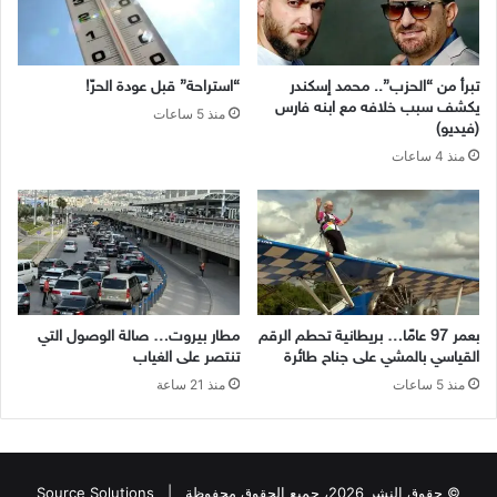
تبرأ من “الحزب”.. محمد إسكندر
“استراحة” قبل عودة الحرّ!
يكشف سبب خلافه مع ابنه فارس
منذ 5 ساعات
(فيديو)
منذ 4 ساعات
بعمر 97 عامًا… بريطانية تحطم الرقم
مطار بيروت… صالة الوصول التي
القياسي بالمشي على جناح طائرة
تنتصر على الغياب
منذ 5 ساعات
منذ 21 ساعة
© حقوق النشر 2026، جميع الحقوق محفوظة |
Source Solutions