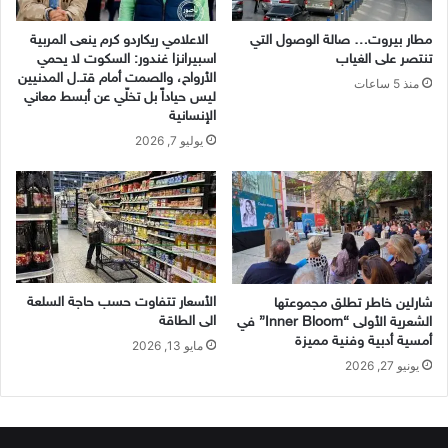
مطار بيروت… صالة الوصول التي
الاعلامي ريكاردو كرم ينعى المربية
تنتصر على الغياب
اسبيرانزا غندور: السكوت لا يحمي
الأرواح، والصمت أمام قتـ.ل المدنيين
منذ 5 ساعات
ليس حياداً بل تخلّي عن أبسط معاني
الإنسانية
يوليو 7, 2026
الأسعار تتفاوت حسب حاجة السلعة
شارلين خاطر تطلق مجموعتها
الى الطاقة
الشعرية الأولى “Inner Bloom” في
أمسية أدبية وفنية مميزة
مايو 13, 2026
يونيو 27, 2026