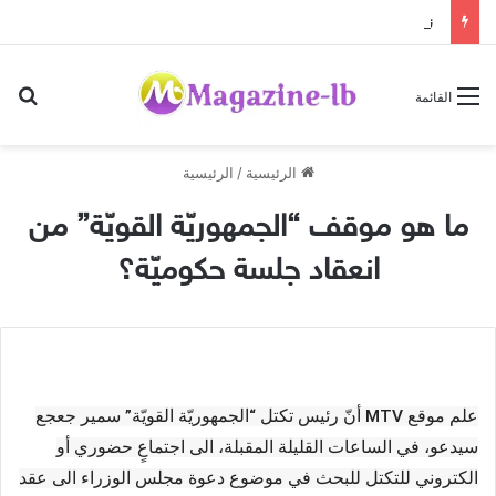
نقابة مستوردي المواد الغذائية: الأسعار مستقرة رغم ضغوط الشحن العالمية
بح
القائمة
الرئيسية
/
الرئيسية
ما هو موقف “الجمهوريّة القويّة” من
انعقاد جلسة حكوميّة؟
علم موقع MTV أنّ رئيس تكتل “الجمهوريّة القويّة” سمير جعجع
سيدعو، في الساعات القليلة المقبلة، الى اجتماعٍ حضوري أو
الكتروني للتكتل للبحث في موضوع دعوة مجلس الوزراء الى عقد