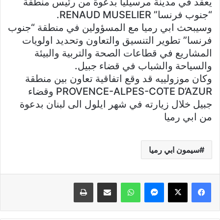
يعقد في مدينة مرسيليا بدعوة من رئيس منطقة
“جنوب فرنسا” RENAUD MUSELIER.
وسيبحث ابي رميا مع المسؤولين في منطقة “جنوب
فرنسا” تطوير التنسيق والتعاون وتحديد اولويات
المشاريع في قطاعات الصحة والتربية والبيئة
والسياحة والشباب في قضاء جبيل.
وكان موزولييه قد وقع اتفاقية تعاون بين منطقة
PROVENCE-ALPES-COTE D’AZUR وقضاء
جبيل خلال زيارته في شهر ايلول الى لبنان بدعوة
من ابي رميا
سيمون ابي رميا
فيسبوك
X
ماسنجر
واتساب
مشاركة عبر البريد
طباعة