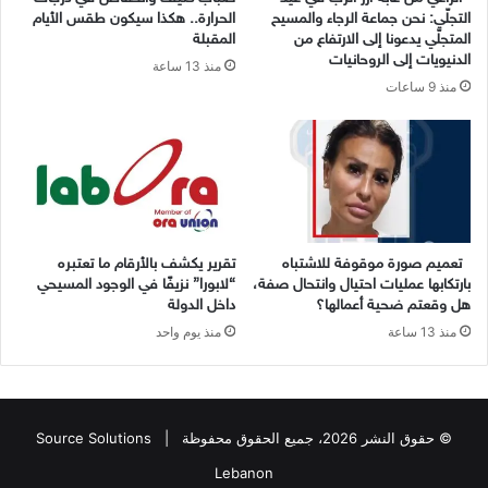
التجلّي: نحن جماعة الرجاء والمسيح
الحرارة.. هكذا سيكون طقس الأيام
المتجلّي يدعونا إلى الارتفاع من
المقبلة
الدنيويات إلى الروحانيات
منذ 13 ساعة
منذ 9 ساعات
تعميم صورة موقوفة للاشتباه
تقرير يكشف بالأرقام ما تعتبره
بارتكابها عمليات احتيال وانتحال صفة،
“لابورا” نزيفًا في الوجود المسيحي
هل وقعتم ضحية أعمالها؟
داخل الدولة
منذ 13 ساعة
منذ يوم واحد
© حقوق النشر 2026، جميع الحقوق محفوظة |
Source Solutions
Lebanon