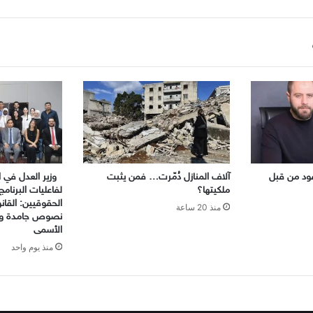
ود من قبل
آلاف المنازل دُمّرت… فمن يثبت
وزير العدل في ال
ملكيتها؟
لفاعليات البرنامج
الحقوقيين: القا
منذ 20 ساعة
نصوص جامدة والع
الأسمى
منذ يوم واحد