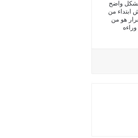
بشكل واضح
 ابتداء من
رار هو من
راءه