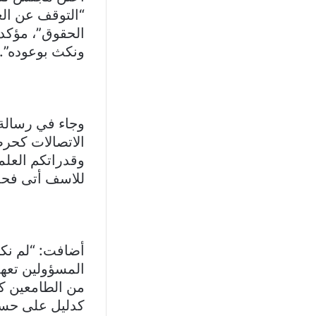
“التوقف عن الع
الحقوق”، مؤكد
ونكث بوعوده”.
وجاء في رسالة 
الاتصالات كحرص
وقدراتكم العلم
للاسف أتى فحص ا
أضافت: “لم نكن
المسؤولين تعهدا
من الطامعين كما
كدليل على حسن ا