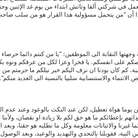
مل في شركتي ألفا وتاتش ابتداء من يوم غد الإثنين وحت
ا أن “من يتحمل مسؤولية هذا القرار هو من سلب صاح
وجهتها النقابة الى الموظفين: “يا من كنتم دائما حرصاء
كم على انفسكم. يا فخرا وعزا لكل من عرفكم ونوه بكف
ية. كم كان بودنا ان نزف اليكم خبر نيلكم ما حرمتم من 
لانتماء والاستنسابية سلبيا بالنسبة الى العديد منكم”.
 يوما هواة تعطيل، لكن عند النكث بالوعود وعند عدم ال
تهم بإعطائكم ما هو حق لكم بلا زيادة او نقصان، ولأننا 
 غيرنا والاثباتات معلومة وكل ما نطلبه هو حقنا، وبعد 
لنية، فقوبلنا بالتحدي والتهديد والوعيد، وبعد الوصول ا