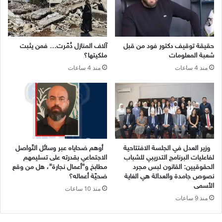
حقيقة توقيف دكتور فود من قبل
آلاف المنازل دُمّرت… فمن يثبت
شعبة المعلومات
ملكيتها؟
منذ 4 ساعات
منذ 4 ساعات
وزير العدل في الجلسة الافتتاحية
أوهم ضحاياه عبر وسائل التّواصل
لفاعليات البرنامج التدريبي للشباب
الاجتماعي بقدرته على تسليمهم
الحقوقيين: القانون لبس مجرد
مطابخ و”أعمال نجارة”، هل من وقع
نصوص جامدة والعدالة هي الغاية
ضحيّة أعماله؟
الأسمى
منذ 10 ساعات
منذ 9 ساعات