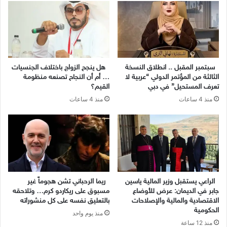
سبتمبر المقبل .. انطلاق النسخة
هل ينجح الزواج باختلاف الجنسيات
الثالثة من المؤتمر الدولي “عربية لا
… أم أن النجاح تصنعه منظومة
تعرف المستحيل” في دبي
القيم؟
منذ 4 ساعات
منذ 4 ساعات
الراعي يستقبل وزير المالية ياسين
ريما الرحباني تشن هجوماً غير
جابر في الديمان: عرض للأوضاع
مسبوق على ريكاردو كرم… وتلاحقه
الاقتصادية والمالية والإصلاحات
بالتعليق نفسه على كل منشوراته
الحكومية
منذ يوم واحد
منذ 12 ساعة