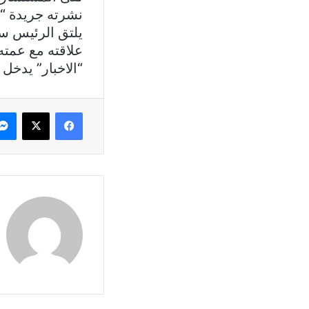
نشرته جريدة “الأ
يل
علاقته مع عمته 
“الاخبار” يدخل
فيسبوك
X