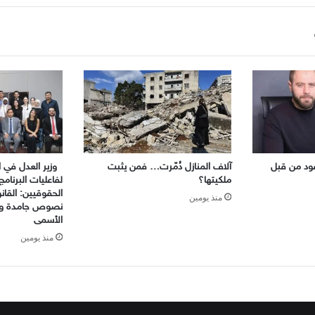
ود من قبل
آلاف المنازل دُمّرت… فمن يثبت
وزير العدل في ال
ملكيتها؟
لفاعليات البرنامج
الحقوقيين: القا
منذ يومين
نصوص جامدة والع
الأسمى
منذ يومين