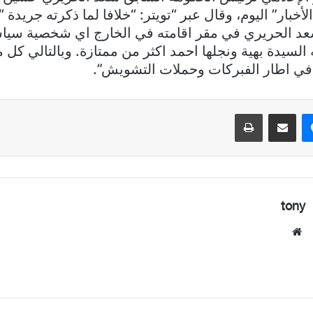
خبار” اليوم، وقال عبر “تويتر: “‏خلافا لما ذكرته جريدة “ا
تق الرئيس ‎سعد الحريري في مقر اقامته في الخارج اي شخصية سي
السيدة بهية ونجلها احمد اكثر من ممتازة. وبالتالي كل 
 في اطار الفبركات وحملات التشويش”.
ماسنجر
مشاركة عبر البريد
طباعة
tony
موقع
الويب