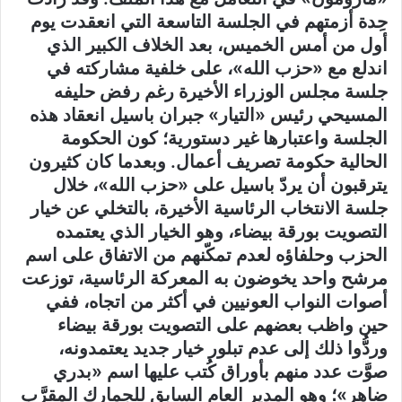
حِدة أزمتهم في الجلسة التاسعة التي انعقدت يوم
أول من أمس الخميس، بعد الخلاف الكبير الذي
اندلع مع «حزب الله»، على خلفية مشاركته في
جلسة مجلس الوزراء الأخيرة رغم رفض حليفه
المسيحي رئيس «التيار» جبران باسيل انعقاد هذه
الجلسة واعتبارها غير دستورية؛ كون الحكومة
الحالية حكومة تصريف أعمال. وبعدما كان كثيرون
يترقبون أن يردّ باسيل على «حزب الله»، خلال
جلسة الانتخاب الرئاسية الأخيرة، بالتخلي عن خيار
التصويت بورقة بيضاء، وهو الخيار الذي يعتمده
الحزب وحلفاؤه لعدم تمكّنهم من الاتفاق على اسم
مرشح واحد يخوضون به المعركة الرئاسية، توزعت
أصوات النواب العونيين في أكثر من اتجاه، ففي
حين واظب بعضهم على التصويت بورقة بيضاء
وردُّوا ذلك إلى عدم تبلور خيار جديد يعتمدونه،
صوَّت عدد منهم بأوراق كُتب عليها اسم «بدري
ضاهر»؛ وهو المدير العام السابق للجمارك المقرَّب