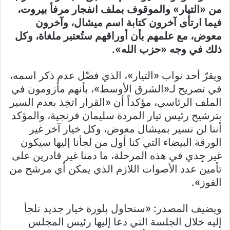
من «التيار» والموقوف بملف انفجار مرفأ بيروت،
فيما ارتأى آخرون كتابة اسم ميشال، وآخرون
معوض، مع علمهم بأن أوراقهم ستُعتبر ملغاة، وكل
ذلك في وجه «حزب الله».
ويقرّ أحد نواب «التيار»، الذي فضّل عدم ذكر اسمه،
في تصريح لـ«الشرق الأوسط»، بأنهم مأزومون في
الملف الرئاسي، مؤكداً أن «القرار اتخِذ بعدم السير
بترشيح رئيس تيار المردة سليمان فرنجية، والمؤكد
أننا لن نسير بميشال معوض، وكل خيار آخر غير
الورقة البيضاء التي كنا أول من لجأنا إليها سيكون
غير جِدي في هذه المرحلة، ما دمنا غير قادرين على
تأمين عدد الأصوات اللازم الذي يمكن أي مرشح من
الفوز».
ويضيف المصدر: «سنحاول بلورة خيار جديد نلجأ
إليه خلال الجلسة التي دعا إليها رئيس المجلس