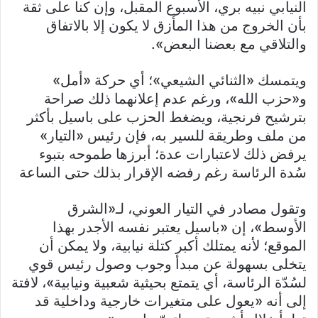
النيابي نبيه بري، الأسبوع المقبل، وإن كنا على ثقة
بأن الخروج من هذا المأزق لا يكون إلا بالاتفاق
والتلاقي مع بعضنا البعض».
ويتمسك «الثنائي الشيعي»؛ أي حركة «أمل»
و«حزب الله»، ورغم عدم إعلانهما ذلك صراحة
بترشيح فرنجية، ويضغط الحزب على باسيل بأكثر
من ملف وطريقة للسير به، فإن رئيس «التيار»
يرفض ذلك لاعتبارات عدة؛ أبرزها طموحه بتبوء
سُدة الرئاسة رغم رفضه الإقرار بذلك حتى الساعة
وتقول مصادر في التيار العوني، لـ«الشرق
الأوسط»، إن «باسيل يعتبر نفسه الأجدر بهذا
الموقع؛ لأنه يمتلك أكبر كتلة نيابية، ولا يمكن أن
يتخلى بسهولة عن مبدأ وجوب وصول رئيس قوي
لسُدّة الرئاسة، أي يتمتع بحيثية شعبية ونيابية»، لافتة
إلى أنه «يعول على متغيرات خارجية وداخلية قد