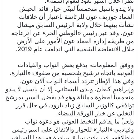
تطرأ خلال أشهر تعود لتعوّم اسمه».
ولا يبدو باسيل متحمساً لتبنّي خيار قائد الجيش
العماد جوزيف عون للرئاسة باعتبار أن خلافات
نشأت بينهما خلال ولاية الرئيس السابق ميشال
عون. وقد عبر رئيس «الوطني الحر» عن انزعاجه
من طريقة إدارة العماد عون الأمور على الأرض
خلال الانتفاضة الشعبية التي اندلعت عام 2019.
ووفق المعلومات، يدفع بعض النواب والقيادات
العونية باتجاه ترشيح شخصية من صفوف «التيار»،
وفي هذا الإطار تتردد أسماء النواب آلان عون،
وإبراهيم كنعان، وندى البستاني، إلا أن باسيل لا يبدو
متحمساً لخطوة مماثلة وهو قد يفضل السير بمرشح
توافقي كالوزير السابق زياد بارود، في حال قرر
التخلي عن خيار الورقة البيضاء.
ولعلّ ما يفاقم التخبط العوني هو دعوة نواب
وقياديي «التيار» للحوار والاتفاق على اسم رئيس
وإطلاقهم في وقت سابق مبادرة في هذا السياق،