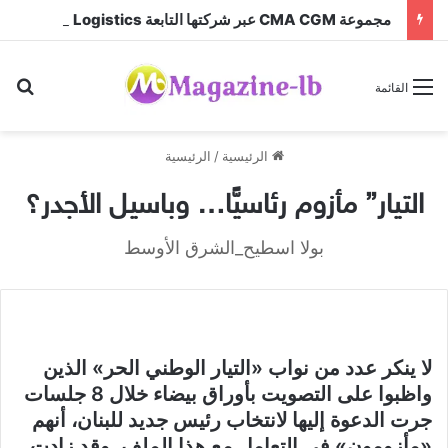
مجموعة CMA CGM عبر شركتها التابعة CEVA Logistics تُنجز الاستحواذ على مجموعة فتّال
بح
القائمة
الرئيسية
/
الرئيسية
التيار” مأزوم رئاسيًّا… وباسيل الأجدر؟
بولا اسطيح_الشرق الأوسط
لا ينكر عدد من نواب «التيار الوطني الحر» الذين
واظبوا على التصويت بأوراق بيضاء خلال 8 جلسات
جرت الدعوة إليها لانتخاب رئيس جديد للبنان، أنهم
«مأزومون» في التعامل مع هذا الملف. وقد زادت