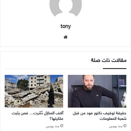
tony
موقع
الويب
مقالات ذات صلة
حقيقة توقيف دكتور فود من قبل
آلاف المنازل دُمّرت… فمن يثبت
شعبة المعلومات
ملكيتها؟
منذ يومين
منذ يومين