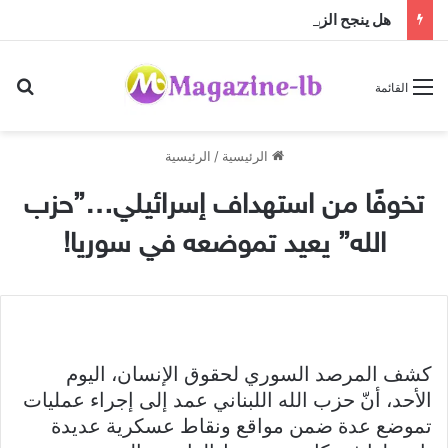
هل ينجح الزواج باختلاف الجنسيات … أم أن النجاح تصنعه منظومة القيم؟
بح
القائمة
الرئيسية
/
الرئيسية
تخوفًا من استهداف إسرائيلي…”حزب
الله” يعيد تموضعه في سوريا!
كشف المرصد السوري لحقوق الإنسان، اليوم
الأحد، أنّ حزب الله اللبناني عمد إلى إجراء عمليات
تموضع عدة ضمن مواقع ونقاط عسكرية عديدة