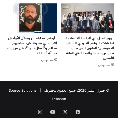
وزير العدل في الجلسة الافتتاحية
أوهم ضحاياه عبر وسائل التّواصل
لفاعليات البرنامج التدريبي للشباب
الاجتماعي بقدرته على تسليمهم
الحقوقيين: القانون لبس مجرد
مطابخ و”أعمال نجارة”، هل من وقع
نصوص جامدة والعدالة هي الغاية
ضحيّة أعماله؟
الأسمى
منذ يومين
منذ يومين
© حقوق النشر 2026، جميع الحقوق محفوظة |
Source Solutions
Lebanon
فيسبوك
X
يوتيوب
انستقرام