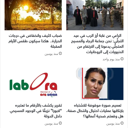
الراعي من غابة أرز الرب في عيد
ضباب كثيف وانخفاض في درجات
التجلّي: نحن جماعة الرجاء والمسيح
الحرارة.. هكذا سيكون طقس الأيام
المتجلّي يدعونا إلى الارتفاع من
المقبلة
الدنيويات إلى الروحانيات
منذ يومين
منذ يوم واحد
تعميم صورة موقوفة للاشتباه
تقرير يكشف بالأرقام ما تعتبره
بارتكابها عمليات احتيال وانتحال صفة،
“لابورا” نزيفًا في الوجود المسيحي
هل وقعتم ضحية أعمالها؟
داخل الدولة
منذ يومين
منذ يومين