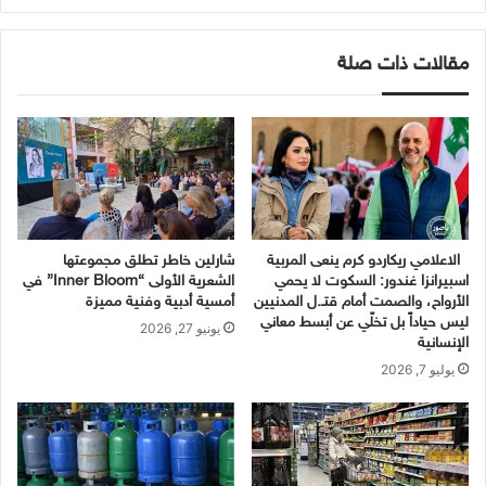
الويب
مقالات ذات صلة
الاعلامي ريكاردو كرم ينعى المربية
شارلين خاطر تطلق مجموعتها
اسبيرانزا غندور: السكوت لا يحمي
الشعرية الأولى “Inner Bloom” في
الأرواح، والصمت أمام قتـ.ل المدنيين
أمسية أدبية وفنية مميزة
ليس حياداً بل تخلّي عن أبسط معاني
يونيو 27, 2026
الإنسانية
يوليو 7, 2026