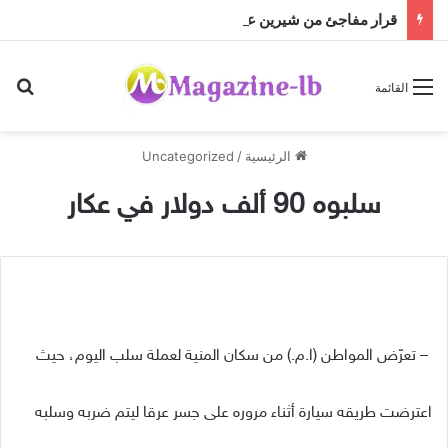
قرار مفاجئ من شيرين عبد الوهاب قبل لحظات من حفلها
بح
القائمة
الرئيسية
/
Uncategorized
سلبوه 90 ألف دولار في عكار
– تعرّض المواطن (ا.م.) من سكان المنية لعملة سلب اليوم، حيث
اعترضت طريقه سيارة أثناء مروره على جسر عرقا ليتم ضربه وسلبه