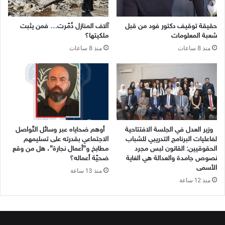
حقيقة توقيف دكتور فود من قبل
آلاف المنازل دُمّرت… فمن يثبت
شعبة المعلومات
ملكيتها؟
منذ 8 ساعات
منذ 8 ساعات
وزير العدل في الجلسة الافتتاحية
أوهم ضحاياه عبر وسائل التّواصل
لفاعليات البرنامج التدريبي للشباب
الاجتماعي بقدرته على تسليمهم
الحقوقيين: القانون لبس مجرد
مطابخ و”أعمال نجارة”، هل من وقع
نصوص جامدة والعدالة هي الغاية
ضحيّة أعماله؟
الأسمى
منذ 13 ساعة
منذ 12 ساعة