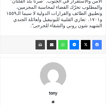
الأمن والاستقرار في الجنوب. “صرنا بلد الفلتان”
والمطلوب تحرّك القضاء لمحاسبة المجرمين،
وتطبيق الطائف والقرارات الدولية لا سيما الـ١٥٥٩
و١٧٠١. تعازي القلبية لليونيفيل ولعائلة الجندي
الشهيد شون روني والشفاء للجرحى”.
فيسبوك
X
ماسنجر
واتساب
مشاركة عبر البريد
طباعة
tony
موقع