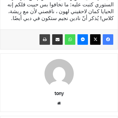
الستوري كتبت عليه: ما تخافوا بس حبيت قلكم إنه
الحيايا كمان لاحقيني لهون ، ناقصني لأن مع ريشة،
كلاس! يُذكر أنّ نادين نجيم ستكون في دبي أيضًا.
فيسبوك
X
ماسنجر
واتساب
مشاركة عبر البريد
طباعة
tony
موقع
الويب