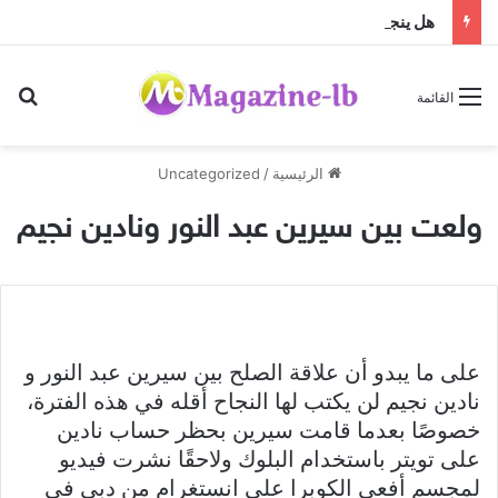
هل ينجح الزواج باختلاف الجنسيات … أم أن النجاح تصنعه منظومة القيم؟
بح
القائمة
الرئيسية
/
Uncategorized
ولعت بين سيرين عبد النور ونادين نجيم
على ما يبدو أن علاقة الصلح بين سيرين عبد النور و
نادين نجيم لن يكتب لها النجاح أقله في هذه الفترة،
خصوصًا بعدما قامت سيرين بحظر حساب نادين
على تويتر باستخدام البلوك ولاحقًا نشرت فيديو
لمجسم أفعى الكوبرا على انستغرام من دبي في