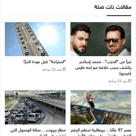
مقالات ذات صلة
تبرأ من “الحزب”.. محمد إسكندر
“استراحة” قبل عودة الحرّ!
يكشف سبب خلافه مع ابنه فارس
منذ 23 ساعة
(فيديو)
منذ 22 ساعة
بعمر 97 عامًا… بريطانية تحطم الرقم
مطار بيروت… صالة الوصول التي