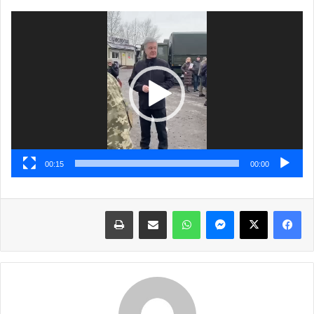
مشغل
الفيديو
00:15
00:00
فيسبوك
X
ماسنجر
واتساب
مشاركة عبر البريد
طباعة