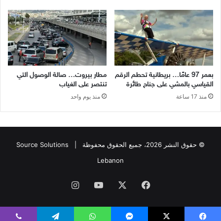
بعمر 97 عامًا… بريطانية تحطم الرقم
مطار بيروت… صالة الوصول التي
القياسي بالمشي على جناح طائرة
تنتصر على الغياب
منذ 17 ساعة
منذ يوم واحد
© حقوق النشر 2026، جميع الحقوق محفوظة |
Source Solutions
Lebanon
فيسبوك
X
يوتيوب
انستقرام