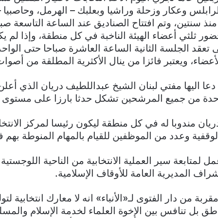
طرابلس وعكار وزحلة وراشيا وبعلبك – الهرمل، وحاصبيا 
منذ سنتين، وتم افتتاح الصناديق عند الساعة التاسعة صباح
ر ثلثي أعضاء الهيئة الناخبة في كل منطقة، وإذا لم ي
ى تعقد الجلسة الثانية الساعة العاشرة صباحا حتى الواح
ضاء، ويعتبر فائزا من ينال الأكثرية المطلقة من أصوات
 دعا اليها مفتي لبنان الشيخ عبداللطيف دريان الذي أعل
دة من جميع المرشحين تشكل حدثا بارزا على مستوى لب
يان مندوبا له في كل منطقة ليكون رئيسا لمركز الانتخا
لوقفية وعدد من الموظفين للقيام بالمهام المنوطة بهم ف
لمتابعة سير العملية الانتخابية من الناحية اللوجستية 
راف المديرية العامة للأوقاف الإسلامية.
بة من دار الفتوى لـ«الأنباء» انه لا معارك انتخابية ل
اطق بل تنافس بين الإخوة العلماء لخدمة الإسلام والمسلم