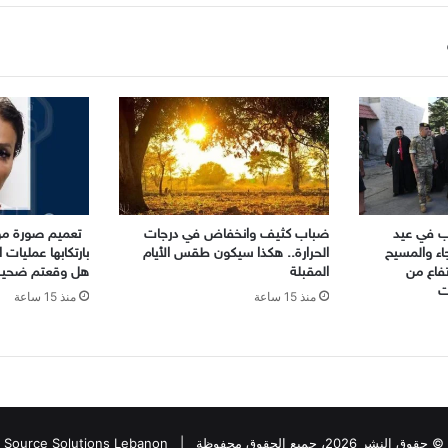
رب في عيد
ضباب كثيف وانخفاض في درجات
تعميم صورة موق
جاء والمسيح
الحرارة.. هكذا سيكون طقس الأيام
بارتكابها عمليات 
رتفاع من
المقبلة
هل وقعتم ضحية 
ت
منذ 15 ساعة
منذ 15 ساعة
© حقوق النشر 2026، جميع الحقوق محفوظة |
Source Solutions Lebanon