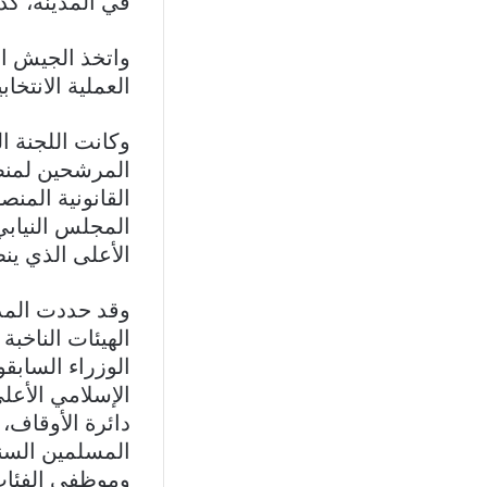
في المدينة، كذ
واتخذ الجيش ال
العملية الانتخا
وكانت اللجنة ا
المرشحين لمنص
المجلس النيابي
الأعلى الذي ينظ
وقد حددت المدي
الهيئات الناخ
الوزراء السابق
الإسلامي الأعل
دائرة الأوقاف، 
المسلمين السني
وموظفي الفئات 