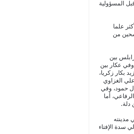
بل المسؤولية
كثر علما
رشحين من
ابلس بين
وفي عكار بين
د بكار زكريا،
علي الغزاوي
ل حمود، وفي
لرفاعي، أما
دلة.
 مدينته
ي سدة الإفتاء