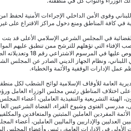
لك الوزراء والنواب كل في منطقته.
لبناني وقوى الأمن الداخلي الإجراءات الأمنية لحفظ امن
بية في كافة المناطق ومنع دخول مراكز الاقتراع على غير ال
لقضائية في المجلس الشرعي الإسلامي الأعلى قد بتت 
ب الإفتاء التي تؤهلهم للترشح ممن تنطبق عليهم المو
القانونية المنصوص عليها في المرسوم الاشتراعي
 اللبناني، ونظام الجهاز الديني الصادر عن المجلس ال
م عمل الإدارات الوقفية والأئمة والخطباء.
رية العامة للأوقاف الإسلامية لوائح الشطب لكل منطق
بة على اختلاف المناطق رئيس مجلس الوزراء العامل ور
ون، الهيئة التشريعية والتنفيذية العاملين، أعضاء المجل
ى، مدرسي الفتوى وشيوخ القراء، القضاة الشرعيين العا
الأئمة المفردين العاملين المثبتين والمتعاقدين والمكلفي
ين العدليين والإداريين والماليين العاملين، أعضاء الم
الأولى في الإدارات العامة، رئيس وأعضاء المجلس ال