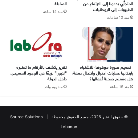
المتجلّي يدعونا إلى الارتفاع من
المقبلة
الدنيويات إلى الروحانيات
منذ 14 ساعة
منذ 10 ساعات
تعميم صورة موقوفة للاشتباه
تقرير يكشف بالأرقام ما تعتبره
بارتكابها عمليات احتيال وانتحال صفة،
“لابورا” نزيفًا في الوجود المسيحي
هل وقعتم ضحية أعمالها؟
داخل الدولة
منذ 15 ساعة
منذ يوم واحد
© حقوق النشر 2026، جميع الحقوق محفوظة |
Source Solutions
Lebanon