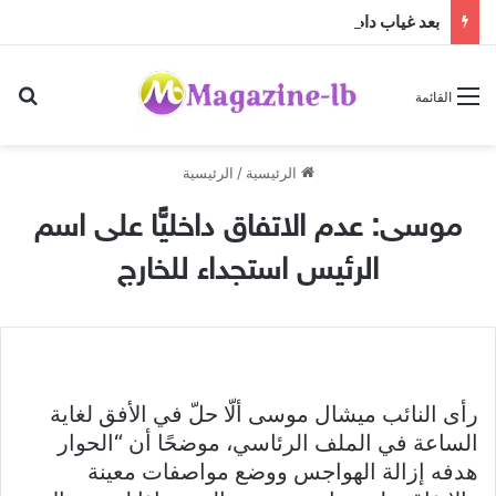
بعد غياب دام عقدين: “فرقة الجاهلية للفنون الشعبية” تعود إلى الساحة الفنية والمسرحية وتطلق “مهرجان صيف الجاهلية 2026”
بح
القائمة
الرئيسية
/
الرئيسية
موسى: عدم الاتفاق داخليًّا على اسم
الرئيس استجداء للخارج
رأى النائب ميشال موسى ألّا حلّ في الأفق لغاية
الساعة في الملف الرئاسي، موضحًا أن “الحوار
هدفه إزالة الهواجس ووضع مواصفات معينة