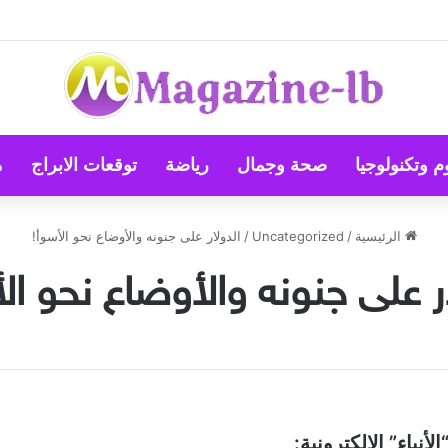
 … أم أن النجاح تصنعه منظومة القيم؟
م وتكنولوجيا
صحة وجمال
رياضة
توقعات الابراج
م
الرئيسية
/
Uncategorized
/
الدولار على جنونه والأوضاع نحو الأسوأ!
ر على جنونه والأوضاع نحو ال
أنباء” الإلكترونية: