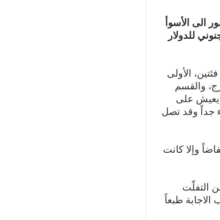
ور الى الأسوأ
نوني للدولار
فئتين، الأولى
رج، والقسم
ن يعيش على
جداً وقد تصل
ضاً وإلا كانت
 التفلّت
ة الـ50 ألفاً؟ من الصعب الاجابة طبعاً