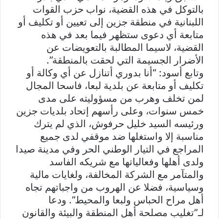
بالتوكل في هذه القضية، نواب حزب القوات
اللبنانية في منطقة جزين إلى تعيين أو تكليف أو
متابعة أي دعوى ستظهر فيما بعد في هذه
القضية، لاسيما المطالبة بالتعويضات عن
الأضرار الجسيمة التي لحقت بالمنطقة”.
وتابع أسود: “أنا بدوري أتنازل عن أي وكالة أو
تكليف أو متابعة عن بلدية لبعا، فاسحا المجال
لمن تخلف وهرب من مسؤوليته على مدى
خمس سنوات، وعلى رأسهم إتحاد بلديات جزين
ورئيسه السيد خليل حرفوش، الذي لم يترك
مناسبة إلا واستغلها ضد موقفي لدى جميع
المراجع في التيار الوطني الحر وفي مدينة صيدا
ولدى أهلها وفعالياتها مع شريكه الفاسد
والمتآمر مع الشركة المخالفة، ولغايات مالية
وسياسية، فضلا عن الهروب من واجباتهم تجاه
أهل مراح الحباس ولبعا والمحيط”. ودعا
لـ”تغليب مصلحة أهل المنطقة والبيئة والقانون