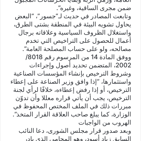
ضمن مجرى الساقية، وغيره”.
وتابعت المصادر في حديث لـ”جسور”، “البعض
يحاول تشويه البيئة في المنطقة بشتى الطرق،
واستغلال الظروف السياسية وعلاقاته برجال
أعمال للحصول على التراخيص التي تخدم
مصالحه، ولو على حساب المصلحة العامة”.
ووفق المادة 14 من المرسوم رقم 8018/
2002، المتضمن تحديد أصول وإجراءات
وشروط الترخيص بإنشاء المؤسسات الصناعية
واستثمارها، “إذا وافق وزير الصناعة على إعطاء
الترخيص، أو إذا رفض إعطاءه، خلافًا لرأي لجنة
الترخيص، يجب أن يأتي قراره معللا وأن تدوّن
مبررات ذلك في الملف المختص المحفوظ في
الوزارة، كما يبلغ صاحب العلاقة القرار المتخذ”.
الهروب من الواجبات
وبعد صدور قرار مجلس الشورى، دعا النائب
السابق زياد أسود، وهو المحامي الذي بادر