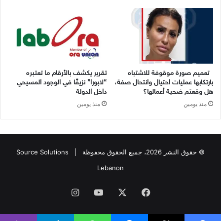
تعميم صورة موقوفة للاشتباه
تقرير يكشف بالأرقام ما تعتبره
بارتكابها عمليات احتيال وانتحال صفة،
“لابورا” نزيفًا في الوجود المسيحي
هل وقعتم ضحية أعمالها؟
داخل الدولة
منذ يومين
منذ يومين
© حقوق النشر 2026، جميع الحقوق محفوظة |
Source Solutions
Lebanon
فيسبوك
X
يوتيوب
انستقرام