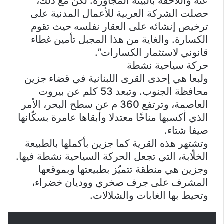
عنه واللاحقة بالبيئة المجاورة. لكن مع ذلك،
حصلت الشركة العربية للأعمال المدنية على
ترخيص إنشائه على العقار نفلسه حيث تقوم
الكسارة. والغاية من هذا المجبل تأمين غطاء
قانوني لاستثمار الكسارات”.
حركة سياحية نشطة
ولبعا هي إحدى القرى اللبنانية في قضاء جزين
محافظة الجنوب. وتبعد 53 كلم عن بيروت
العاصمة، وترتفع 360 م عن سطح البحر، الأمر
الذي أكسبها مناخًا معتدلا وأبقاها عامرة بسكّانها
صيفا شتاء.
وتشتهر هذه القرية كما جزين بأكملها بالطبيعة
الخلّابة، التي تجعل الحركة السياحية نشطة فيها.
وجزين هي منطقة تتميّز بطبيعتها وبموقعها
المشرف على جرف صخري ووديان خضراء،
وتحيط بها الغابات والشلالات.