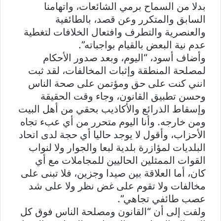
بدلا من السماح برمي الشائعات، واتهامنا
السابق والمتكرر وعن قصد، بالطائفية
والعنصرية والتطرف وافتعال الخلافات لتغطية
عدم نية البعض بالقيام بواجباته”.
وأضاف أسود، “اليوم، وبعد صدور الأحكام
لمصلحة المنطقة وإثبات المخالفات، لقد ثبت
انني كنت على حق ومؤتمن على صحة الناس
وحسن تطبيق القانون، وجاء وقت الحقيقة
وإسقاط الذرائع والأكاذيب بحقي من أهل البيت
ومن خارجه. وأنا اليوم متحرر من أي عبء تجاه
الأحزاب، وأقول لا يوجد حاليا أي حجة لدى اتحاد
البلديات لمؤازرة بلدية لبعا والجوار ولا لنواب
القوات الممثلين الحاليين للمجاملات مع أي
كان، أما العلاقة بين صيدا وجزين، فلا تبنى على
مخالفات ولا تقوم على غض نظر ولا على شد
عصب طائفي تجاهي”.
ولفت إلى أن “القانون ومصلحة الناس فوق كل