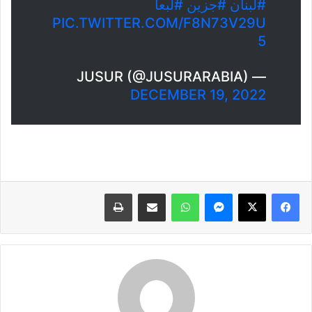
#لبنان
#جزين
#لبعا
PIC.TWITTER.COM/F8N73V29U
5
— JUSUR (@JUSURARABIA)
DECEMBER 19, 2022
فيسبوك
X
ماسنجر
واتساب
مشاركة عبر البريد
طباعة