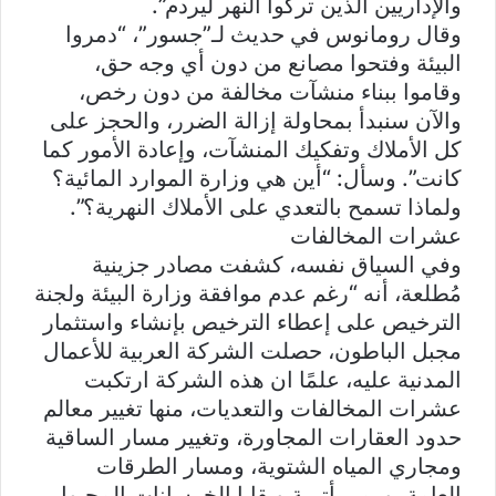
والإداريين الذين تركوا النهر ليردم”.
وقال رومانوس في حديث لـ”جسور”، “دمروا
البيئة وفتحوا مصانع من دون أي وجه حق،
وقاموا ببناء منشآت مخالفة من دون رخص،
والآن سنبدأ بمحاولة إزالة الضرر، والحجز على
كل الأملاك وتفكيك المنشآت، وإعادة الأمور كما
كانت”. وسأل: “أين هي وزارة الموارد المائية؟
ولماذا تسمح بالتعدي على الأملاك النهرية؟”.
عشرات المخالفات
وفي السياق نفسه، كشفت مصادر جزينية
مُطلعة، أنه “رغم عدم موافقة وزارة البيئة ولجنة
الترخيص على إعطاء الترخيص بإنشاء واستثمار
مجبل الباطون، حصلت الشركة العربية للأعمال
المدنية عليه، علمًا ان هذه الشركة ارتكبت
عشرات المخالفات والتعديات، منها تغيير معالم
حدود العقارات المجاورة، وتغيير مسار الساقية
ومجاري المياه الشتوية، ومسار الطرقات
العامة، ورمي أتربة وبقايا الخرسانات المجبول