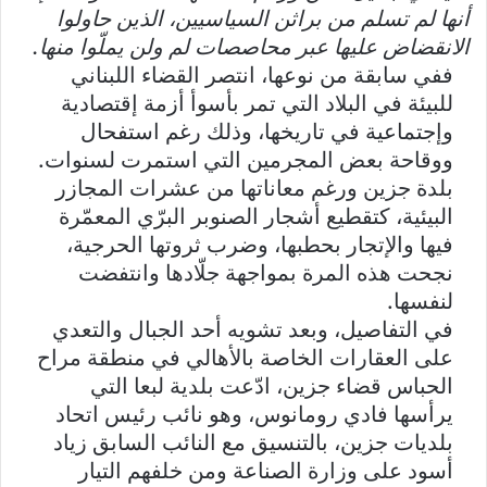
أنها لم تسلم من براثن السياسيين، الذين حاولوا
الانقضاض عليها عبر محاصصات لم ولن يملّوا منها.
ففي سابقة من نوعها، انتصر القضاء اللبناني
للبيئة في البلاد التي تمر بأسوأ أزمة إقتصادية
وإجتماعية في تاريخها، وذلك رغم استفحال
ووقاحة بعض المجرمين التي استمرت لسنوات.
بلدة جزين ورغم معاناتها من عشرات المجازر
البيئية، كتقطيع أشجار الصنوبر البرّي المعمّرة
فيها والإتجار بحطبها، وضرب ثروتها الحرجية،
نجحت هذه المرة بمواجهة جلّادها وانتفضت
لنفسها.
في التفاصيل، وبعد تشويه أحد الجبال والتعدي
على العقارات الخاصة بالأهالي في منطقة مراح
الحباس قضاء جزين، ادّعت بلدية لبعا التي
يرأسها فادي رومانوس، وهو نائب رئيس اتحاد
بلديات جزين، بالتنسيق مع النائب السابق زياد
أسود على وزارة الصناعة ومن خلفهم التيار