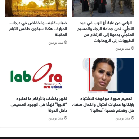
الراعي من غابة أرز الرب في عيد
ضباب كثيف وانخفاض في درجات
التجلّي: نحن جماعة الرجاء والمسيح
الحرارة.. هكذا سيكون طقس الأيام
المتجلّي يدعونا إلى الارتفاع من
المقبلة
الدنيويات إلى الروحانيات
منذ يومين
منذ يومين
تعميم صورة موقوفة للاشتباه
تقرير يكشف بالأرقام ما تعتبره
بارتكابها عمليات احتيال وانتحال صفة،
“لابورا” نزيفًا في الوجود المسيحي
هل وقعتم ضحية أعمالها؟
داخل الدولة
منذ يومين
منذ يومين