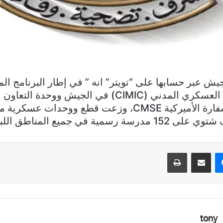
جيش عبر حسابها على “تويتر” انه ” في إطار البرنامج ال
مديرية التعاون العسكري المدني (CIMIC) في الجيش ووحدة
المدني في السفارة الأميركية CMSE، وزعت قطع ووحدات 
ماسنجر
مشاركة عبر البريد
طباعة
tony