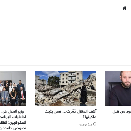
موقع
الويب
ود من قبل
آلاف المنازل دُمّرت… فمن يثبت
وزير العدل في ال
ملكيتها؟
لفاعليات البرنامج
الحقوقيين: القا
منذ يومين
نصوص جامدة والع