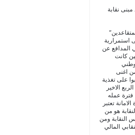
مبنى نقابة
لمتقاعدين”
ى استمراریة
ي المدافع عن
ین كانت
لوطني
ن اغنى
وا على تغذية
لربع الاخیر
 فترة عمله
دة الامانة تعتبر
نقابة ھو من
 النقابة ومن
قابي المالي