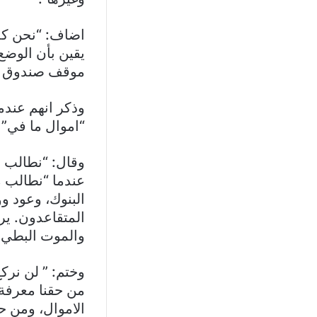
اضاف: “نحن كمو
یقین بأن الوضع 
موقف صندوق ال
وذكر انهم عندم
“اموال ما في” 
وقال: “نطالب ا
عندما “نطالب م
البنوك، وعود و
المتقاعدون. یرا
والموت البطيء
وختم: ” لن نرك
من حقنا معرفة 
الاموال، ومن ح