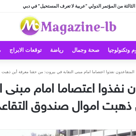
 … أم أن النجاح تصنعه منظومة القيم؟
م وتكنولوجيا
صحة وجمال
رياضة
توقعات الابراج
م
المتقاعدون نفذوا اعتصاما امام مبنى النقابة في بيروت: من حقنا معرفة أین ذھبت 
 نفذوا اعتصاما امام مبنى ا
 ذھبت اموال صندوق التقاع