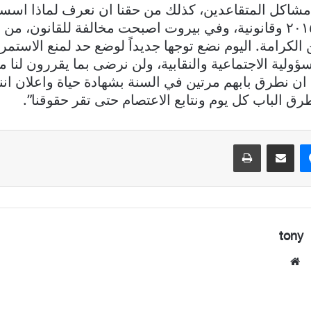
 مشاكل المتقاعدین، كذلك من حقنا ان نعرف لماذا اس
نقابة الشمال ٢٠١٥ وقانونیة، وفي بیروت اصبحت مخالفة للقانون، 
 الكرامة. الیوم نضع توجھا جديداً لوضع حد لمنع الاستمرا
ؤولیة الاجتماعیة والنقابیة، ولن نرضى بما یقررون لنا 
ن نطرق بابھم مرتین في السنة بشھادة حیاة واعلان اننا 
رق الباب كل یوم ونتابع الاعتصام حتى تقر حقوقنا”.
ماسنجر
مشاركة عبر البريد
طباعة
tony
موقع
الويب