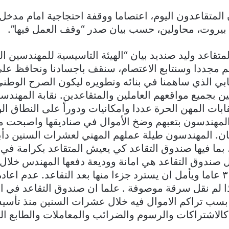
المتقاعدون اليوم، اعتصاما ووقفة احتجاجية امام مدخل 
بيروت، محاولين، حسب بيان صدر “وقف العمل فيها”.
متقاعد وليد صنديد بيان “الهيئة التاسيسية للمهندسين ا
م مجددا وسنتابع الاعتصام، سنقف باجسادنا ونحافظ عل
ابي الذي ساھمنا في بنائه وتطویره لیكون الصرح الوطن
 بجمیع مواقعھم العاملین والمتقاعدین. نقابة المھندس
ابات المھن الحرة عددا وامكانیات ودوراً على النطاق ا
 المھندسون بتعبھم وضخ الأموال في صناديقها واصبحت م
نان. المھندسون طیلة عملھم المھني لعشرات السنین دأب
 بما فیھا صندوق التقاعد كي یعیش المتقاعد بكرامة في ا
ل صندوق التقاعد ھي امانة وودیعة دفعھا المھندس خلال
التي تزید عن ٣٠ عاما ويأمل ان یسترد جزءا منھا بعد التقاعد. عدم اعا
اذا لم نقل سرقة موصوفة . علما ان صندوق التقاعد في ال
بسب تراكم الاموال فيه خلال عشرات السنین منذ تأسيس
الاشتراكات والرسوم والضرائب والمعاملات والطابع الن