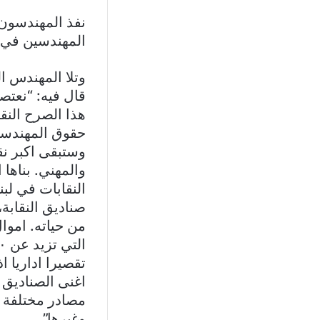
نفذ المهندسون 
المهندسين في 
وتلا المهندس ال
قال فيه: “نعتص
ھذا الصرح النق
حقوق المھندسین
وستبقى اكبر نق
والمھني. بناها
النقابات في لب
صنادیق النقابة،
من حياته. اموا
تقصيرا اداريا 
اغنى الصنادیق 
مصادر مختلفة ك
وغیرھا”.