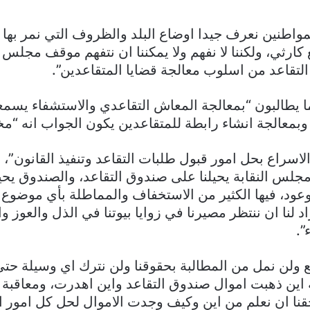
اطنین نعرف جیدا اوضاع البلد والظروف التي نمر بها
كارثي، ولكننا لا نفھم ولا یمكننا ان نتفھم موقف مجلس ال
تقاعد من اسلوب معالجة قضایا المتقاعدین”.
ا يطالبون “بمعالجة المعاش التقاعدي والاستشفاء يسم
وبمعالجة انشاء رابطة للمتقاعدین يكون الجواب انه “مخ
لاسراع بحل امور قبول طلبات التقاعد وتنفیذ القانون”، 
جلس النقابة یحیلنا على صندوق التقاعد، والصندوق يحيل
وعود، فیھا الكثیر من الاستخفاف والمماطلة بأي موضوع
د لنا ان ننتظر مصیرنا في زوایا بیوتنا في الذل والعوز 
”.
ع ولن نمل من المطالبة بحقوقنا ولن نترك اي وسیلة حتى 
این ذھبت اموال صندوق التقاعد واین اھدرت، ومعاقبة
قنا ان نعلم من این وكیف وجدت الاموال لحل كل امور ا