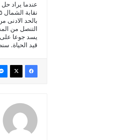
عندما یراد حل
بالحد الادنى من
التنصل من المس
یسد جوعا على ا
قید الحیاة. سنط
فيسبوك
X