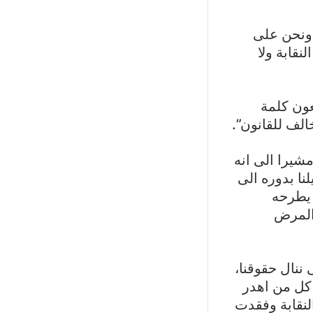
 ونحن على
نقابة ولا
عون كلمة
الف للقانون”.
مشيرا الى انه
نا بدوره الى
 يطرحه
والمرض
ننال حقوقنا،
 كل من اھدر
لنقابة وفقدت