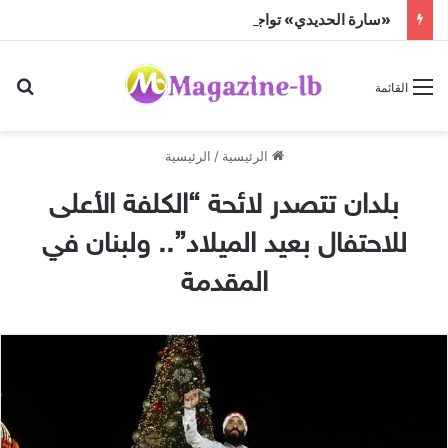
«سارة الحديدي» تواجه الجن زمباهولا على تياترو آفاق
بح
القائمة
الرئيسية
/
الرئيسية
بلدان تتصدر لائحة “الكلفة الأعلى
للاحتفال بعيد الميلاد”.. ولبنان في
المقدمة