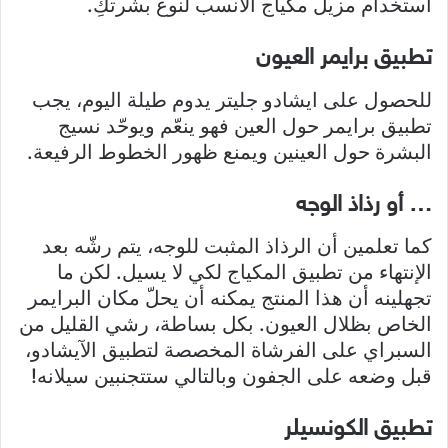
استخدام مزيل مكياج الأنسب لنوع بشرتكِ.
تطبيق برايمر العيون
للحصول على ايشادو جليتر يدوم طيلة اليوم، يجب
تطبيق برايمر حول العين فهو ينعّم ويوحّد نسيج
البشرة حول العينين ويمنع ظهور الخطوط الرفيعة.
… أو رذاذ الوجه
كما تعلمين أن الرذاذ المثبت للوجه، يتم رشّه بعد
الإنتهاء من تطبيق المكياج لكي لا يسيل. لكن ما
تجهلينه أن هذا المنتج يمكنه أن يحلّ مكان البرايمر
الخاص بظلال العيون. بكل بساطة، رشي القليل من
السبراي على الفرشاة المخصصة لتطبيق الآيشادو،
قبل وضعه على الجفون وبالتالي ستتجنبين سيلانه!
تطبيق الكونسيلر