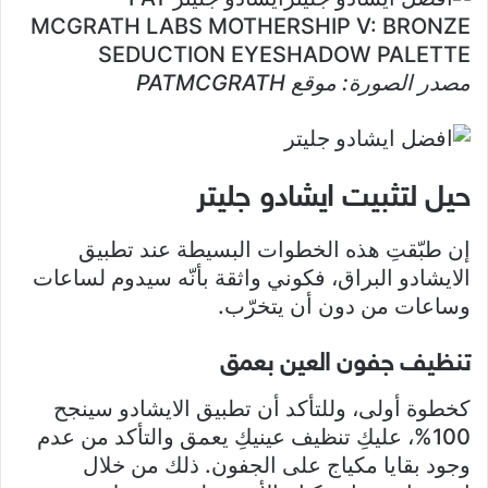
MCGRATH LABS MOTHERSHIP V: BRONZE
SEDUCTION EYESHADOW PALETTE
مصدر الصورة: موقع PATMCGRATH
حيل لتثبيت ايشادو جليتر
إن طبّقتِ هذه الخطوات البسيطة عند تطبيق
الايشادو البراق، فكوني واثقة بأنّه سيدوم لساعات
وساعات من دون أن يتخرّب.
تنظيف جفون العين بعمق
كخطوة أولى، وللتأكد أن تطبيق الايشادو سينجح
100%، عليكِ تنظيف عينيكِ يعمق والتأكد من عدم
وجود بقايا مكياج على الجفون. ذلك من خلال