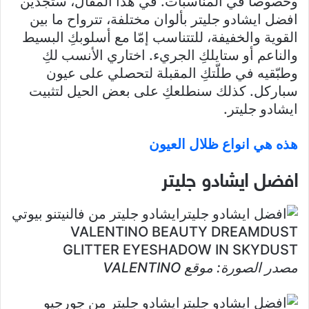
وخصوصاً في المناسبات. في هذا المقال، ستجدين
افضل ايشادو جليتر بألوان مختلفة، تترواح ما بين
القوية والخفيفة، للتتناسب إمّا مع أسلوبكِ البسيط
والناعم أو ستايلكِ الجريء. اختاري الأنسب لكِ
وطبّقيه في طلّتكِ المقبلة لتحصلي على عيون
سباركل. كذلك سنطلعكِ على بعض الحيل لتثبيت
ايشادو جليتر.
هذه هي انواع ظلال العيون
افضل ايشادو جليتر
ايشادو جليتر من فالنيتنو بيوتي
VALENTINO BEAUTY DREAMDUST
GLITTER EYESHADOW IN SKYDUST
مصدر الصورة: موقع VALENTINO
ايشادو جليتر من جورجيو