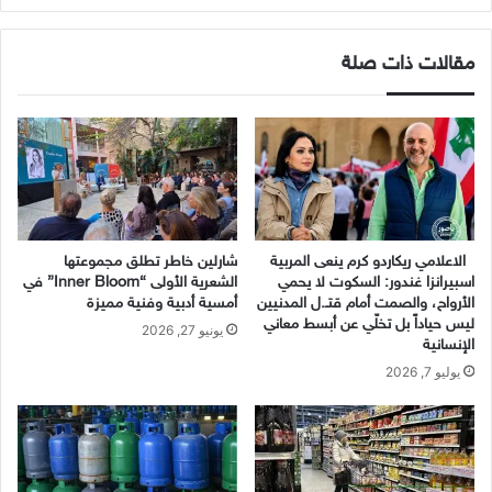
مقالات ذات صلة
الاعلامي ريكاردو كرم ينعى المربية
شارلين خاطر تطلق مجموعتها
اسبيرانزا غندور: السكوت لا يحمي
الشعرية الأولى “Inner Bloom” في
الأرواح، والصمت أمام قتـ.ل المدنيين
أمسية أدبية وفنية مميزة
ليس حياداً بل تخلّي عن أبسط معاني
يونيو 27, 2026
الإنسانية
يوليو 7, 2026