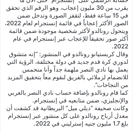
حسابه الرسمي على “إنستجرام” حتى الآن ما
يقرب من 30 مليون إعجاب، وهو الرقم الذي تحقق
في 15 ساعة فقط، لتقفز الصورة وتدخل ضمن
الصور الأكثر إعجاباً في قائمة إنستجرام لعام 2022،
ويتحول رونالدو لأكثر شخصية موجودة ضمن قائمة
أكثر صور تحقيقاً للإعجاب عبر إنستجرام في عام
2022.
وقال كريستيانو رونالدو في المنشور: “إنه متشوق
لدوري كرة قدم جديد في دولة مختلفة، الرؤية التي
يعمل بها نادي النصر ملهمة جداً وأنا متحمس
للانضمام لزملائي بالفريق لنقوم معاً بتحقيق المزيد
من النجاحات”.
كما قام رونالدو بإضافة حساب نادي النصر بالعربي
والإنجليزي، ضمن متابعيه في إنستجرام.
وكانت صحيفة “ديلي ميل” البريطانية قد كشفت أن
معدل أرباح رونالدو على كل منشور عبر إنستجرام
بلغ 1.7 مليون جنيه إسترليني في 2022.