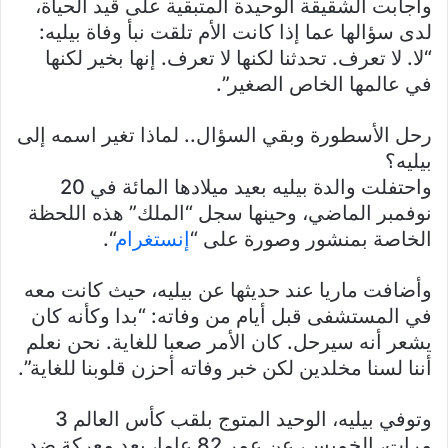
وأجابت الشقيقة الوحيدة المتبقية على قيد الحياة،
لدى سؤالها عما إذا كانت الأم تلقت نبأ وفاة بيليه:
“لا. لا تعرف. تحدثنا لكنها لا تعرف. إنها بخير لكنها
في عالمها الخاص الصغير”.
رحل الأسطورة وبقي السؤال.. لماذا تغير اسمه إلى
بيليه؟
واحتفلت والدة بيليه بعيد ميلادها المائة في 20
نوفمبر الماضي، وحينها سجل “الملك” هذه اللحظة
الخاصة بمنشور وصورة على “
إنستغرام
“.
وأضافت ماريا عند حديثها عن بيليه، حيث كانت معه
في المستشفى قبل أيام من وفاته: “بدا وكأنه كان
يشعر أنه سيرحل. كان الأمر صعبا للغاية. نحن نعلم
أننا لسنا مخلدين لكن خبر وفاته أحزن قلوبنا للغاية”.
وتوفي بيليه، الوحيد المتوج بلقب كأس العالم 3
مرات، الخميس، عن عمر 82 عاما، بعد معركة ضد