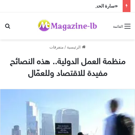
«سارة الحديدي» تواجه الجن زمباهولا على تياترو آفاق
بح
القائمة
الرئيسية
/
متفرقات
منظمة العمل الدولية.. هذه النصائح
مفيدة للاقتصاد وللعمّال