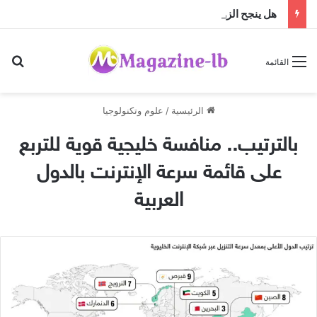
هل ينجح الزواج باختلاف الجنسيات … أم أن النجاح تصنعه منظومة القيم؟
بح
القائمة
الرئيسية
/
علوم وتكنولوجيا
بالترتيب.. منافسة خليجية قوية للتربع
على قائمة سرعة الإنترنت بالدول
العربية