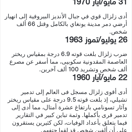
31 مايو/آيار 1970
أدى زلزال قوي في جبال الأنديز البيروفية إلى انهيار
أرضي دمر مدينة يونغاي بالكامل وقتل 66 ألف
شخص.
26 يوليو/تموز 1963
ضرب زلزال بلغت قوته 6.9 درجة بمقياس ريختر
العاصمة المقدونية سكوبيى، مما أسفر عن مصرع
ألف شخص وتشريد 100 ألف آخرين.
22 مايو/آيار 1960
أدى أقوى زلزال مسجل فى العالم إلى تدمير
تشيلي، إذ بلغت قوته 9.5 درجة على مقياس ريختر
وآثار تسونامي بارتفاغ عشرة أمتال، مما أدى إلى
تدمير قرى بأكملها. وثمة تباين كبير في التقارير
فيما يتعلق بأعداد الوفيات، لكن كثيرين يستقرون
على أن ألفين شخص قد لقوا حتفهم.