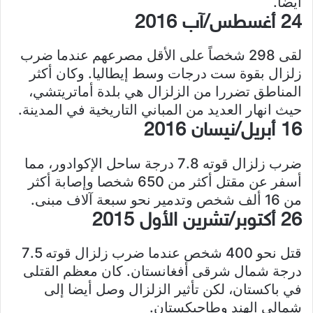
أيضاً.
24 أغسطس/آب 2016
لقى 298 شخصاً على الأقل مصرعهم عندما ضرب
زلزال بقوة ست درجات وسط إيطاليا. وكان أكثر
المناطق تضررا من الزلزال هي بلدة أماتريتشي،
حيث انهار العديد من المباني التاريخية في المدينة.
16 أبريل/نيسان 2016
ضرب زلزال قوته 7.8 درجة ساحل الإكوادور، مما
أسفر عن مقتل أكثر من 650 شخصا وإصابة أكثر
من 16 ألف شخص وتدمير نحو سبعة آلاف مبنى.
26 أكتوبر/تشرين الأول 2015
قتل نحو 400 شخص عندما ضرب زلزال قوته 7.5
درجة شمال شرقى أفغانستان. كان معظم القتلى
في باكستان، لكن تأثير الزلزال وصل أيضا إلى
شمالى الهند وطاجيكستان.