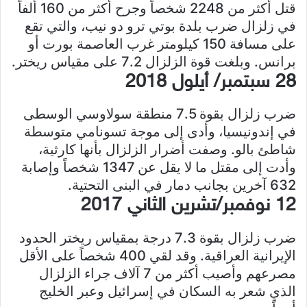
قتل أكثر من 2248 شخصاً وجرح أكثر من 160 ألفاً
في زلزال ضرب بلدة بوتي ترو دو نيب، والتي تقع
على مسافة 150 كيلومتر غرب العاصمة بورت أو
برانس. وبلغت قوة الزلزال 7.2 على مقياس ريختر.
28 سبتمبر/ أيلول 2018
ضرب زلزال بقوة 7.5 منطقة سولاوسي الوسطى
في إندونيسيا، وأدى إلى موجة تسونامي متوسطة
شاطئ بالو. وصفت أضرار الزلزال بأنها كارثية،
وأدت إلى مقتل ما لا يقل عن 1347 شخصاً وإصابة
632 آخرين بجانب دمار في البنى التحتية.
12 نوفمبر/تشرين الثاني 2017
ضرب زلزال بقوة 7.3 درجة بمقياس ريختر الحدود
الإيرانية العراقية. وقد لقي 400 شخصاً على الأقل
مصرعهم وأصيب أكثر من 7 آلاف جراء الزلزال
الذي شعر به السكان في إسرائيل وعبر الخليج