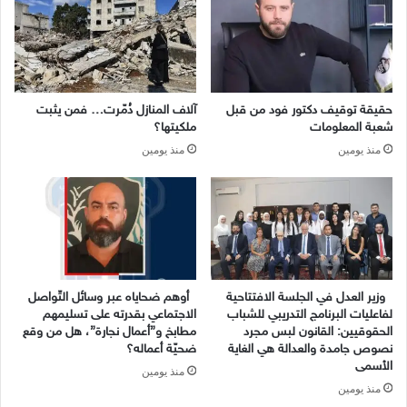
حقيقة توقيف دكتور فود من قبل
آلاف المنازل دُمّرت… فمن يثبت
شعبة المعلومات
ملكيتها؟
منذ يومين
منذ يومين
وزير العدل في الجلسة الافتتاحية
أوهم ضحاياه عبر وسائل التّواصل
لفاعليات البرنامج التدريبي للشباب
الاجتماعي بقدرته على تسليمهم
الحقوقيين: القانون لبس مجرد
مطابخ و”أعمال نجارة”، هل من وقع
نصوص جامدة والعدالة هي الغاية
ضحيّة أعماله؟
الأسمى
منذ يومين
منذ يومين