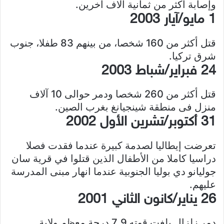
وإصابة أكثر من ثمانية آلاف آخرين.
1 مايو/آيار 2003
قتل أكثر من 160 شخصا، من بينهم 83 طفلا، جنوب
شرق تركيا.
24 فبراير/شباط 2003
قتل أكثر من 260 شخصا ودمر حوالى 10 آلاف
منزل فى منطقة شينجيانغ بغرب الصين.
31 أكتوبر/تشرين الأول 2002
تعرضت إيطاليا لصدمة كبيرة عندما فقدت فصلا
دراسيا كاملا من الأطفال الذين قتلوا في قرية سان
جوليانو دي بوليا الجنوبية عندما انهار مبنى المدرسة
عليهم.
26 يناير/كانون الثاني 2001
دمر زلزال بلغت قوته 7.9 درجة معظم ولاية