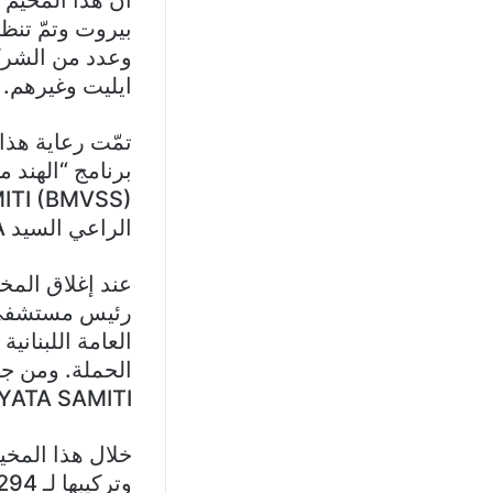
بيروت وتمّ تنظي
وعدد من الشركا
ايليت وغيرهم.
تمّت رعاية هذا
الراعي السيد D.R. MEHTA.
عند إغلاق المخي
رئيس مستشفى ر
العامة اللبنان
G SAHAYATA SAMITI