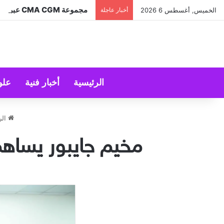
مجموعة CMA CGM عبر شركتها التابعة CEVA Logistics تُنجز الاستحواذ على مجموعة فتّال
الخميس, أغسطس 6 2026
أخبار عاجلة
الرئيسية
أخبار فنية
علو
الر
مخيم جايبور يساهم في تصنيع 322 طرفً