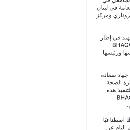
عامة في لبنان
روتاري ومركز
هند في إطار
ل BHAGWAN MAHAVEER
يه من مؤسسها ورئيسها
 جهاد سعادة
رة الصحة
تنفيذ هذه
ادة الحكومة الهندية و BHAGWAN
استمر 4 أسابيع ، تم تصنيع ما مجموعه 322 طرفًا اصطناعيًا
هم التام عن