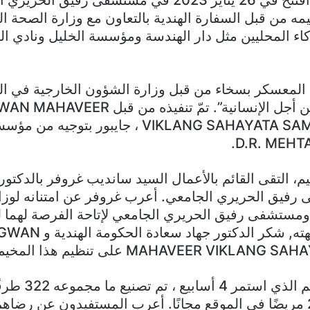
مه من قبل السفارة الهندية بالتعاون مع وزارة الصحة ال
ء المحليين مثل دار الهندسة ومؤسسة الخليل ونادي ال
 المعسكر بسخاء من قبل وزارة الشؤون الخارجية في ال
برنامج “الهند من أجل الإنسانية”. تمّ تنفيذه من قب
VIKLANG SAHAYATA SAMITI (BMVSS) ، جايبور بتوج
م، التقى القائم بالأعمال السيد سانديب غروفر بالدكتور
فيق الحريري الجامعي. أعرب غروفر عن امتنانه لوزا
ية ومستشفى رفيق الحريري الجامعي لإتاحة الفرصة لهما ل
الحملة. ومن جهته, شكر الدكتور جهاد سع
MAHAVEER VIKLAN على تنظيم هذا المخيم.
خلال هذا المخيم الذي 
وتركيبها لـ 294 مريضًا في الموقع مجانًا. أعرب المستفيدون عن رضا