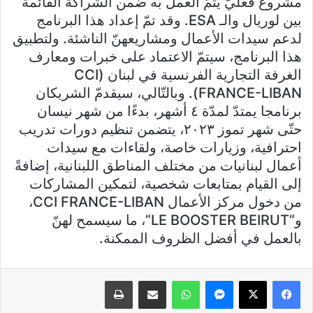
مشروع فعليّ يتمّ العمل به ضمن الشراكة القائمة
بين لوريال والـ ESA. وقد تمّ إعداد هذا البرنامج
لدعم سيدات الأعمال ومشاريعهنّ الناشئة. ولتطبيق
هذا البرنامج، سيتمّ الاعتماد على خبرات ومعارف
الغرفة التجارية الفرنسية في لبنان (CCI
FRANCE-LIBAN). وبالتّالي، سيقدمّ الشريكان
برنامجا يمتدّ لمدّة ٤ أشهر، بدءًا من شهر نيسان
حتّى شهر تموز ٢٠٢٣، يتضمن تنظيم دورات تدريب
احترافية، وزيارات خاصة، ولقاءات مع سيدات
أعمال لبنانيات من مختلف المناطق اللبنانية، إضافةً
إلى القيام بمتابعات شخصية، لتمكين المشاركات
من دخول مركز الأعمال CCI FRANCE-LIBAN،
و”LE BOOSTER BEIRUT”، ما سيسمح لهنّ
بالعمل في أفضل الظروف الممكنة.
فيسبوك
X
ماسنجر
واتساب
مشاركة عبر البريد
طباعة