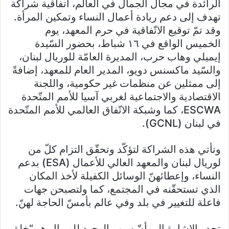
الرائدة في مجال الجمال في العالم، اتفاقية شراكة
تهدف إلى دعم ريادة أعمال النساء وتمكين المرأة.
وقد تمّ توقيع الاتّفاقية في حرم المعهد، يوم
الخميس الواقع في ١٦ شباط، بحضور السّيدة
إيميلي وهاب حرب، المديرة العامّة للوريال لبنان،
والسّيد ماكسنس دويو، المدير العام للمعهد، إضافةً
إلى ممثلين عن منظمات غير حكومية، واللجنة
الاقتصادية والاجتماعية لغربي آسيا للأمم المتّحدة
ESCWA، كما وشبكة الاتّفاق العالمي للأمم المتّحدة
في لبنان (GCNL).
وتأتي هذه الشراكة لتؤكّد وتحقّق التزام كلّ من
لوريال لبنان والمعهد العالي للأعمال (ESA) بدعم
النساء، وإعطائهنّ الوسائل الكفيلة لأخذ المكان
الذي تستحقّنه في المجتمع، كما ولتصبحن جهات
فاعلة للتغيير في بلد وفي عالم بأمسّ الحاجة لهنّ.
تجدر الإشارة إلى أنّ سبب الوجود للوريال هو “خلق