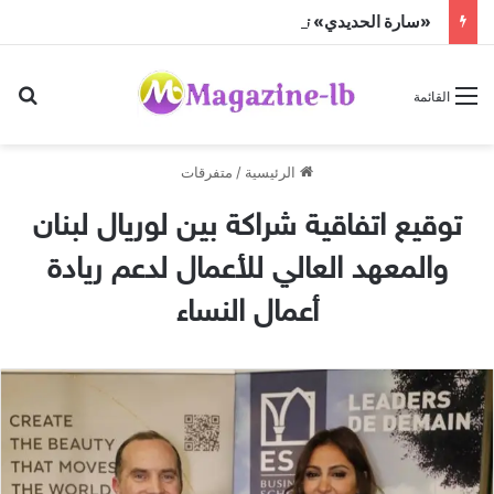
«سارة الحديدي» تواجه الجن زمباهولا على تياترو آفاق
بح
القائمة
الرئيسية
/
متفرقات
توقيع اتفاقية شراكة بين لوريال لبنان
والمعهد العالي للأعمال لدعم ريادة
أعمال النساء