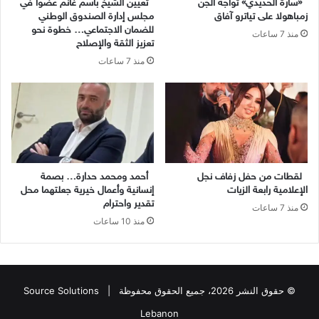
«سارة الحديدي» تواجه الجن
تعيين الشيخ باسم غانم عضوًا في
زمباهولا على تياترو آفاق
مجلس إدارة الصندوق الوطني
للضمان الاجتماعي… خطوة نحو
منذ 7 ساعات
تعزيز الثقة والإصلاح
منذ 7 ساعات
لقطات من حفل زفاف نجل
أحمد ومحمد حدارة… بصمة
الإعلامية رابعة الزيات
إنسانية وأعمال خيرية جعلتهما محل
تقدير واحترام
منذ 7 ساعات
منذ 10 ساعات
© حقوق النشر 2026، جميع الحقوق محفوظة |
Source Solutions
Lebanon