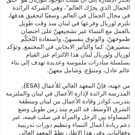
الجمال الذي يحرّك العالم”، وهي الشركة الرائدة
في مجال الجمال في العالم. وسعيًا لتحقيق هدفها،
تلتزم لوريال وفرعها في لبنان منذ وقت طويل
بالعمل مع النساء عبر تشجيعهنّ على احتضان
طموحهنّ، والوثوق بنفسهنّ، واستعادة التّحكّم
بمصيرهنّ، كما والتأثير الايجابي في المجتمع. وتؤكد
لوريال ولوريال لبنان هذا الالتزام عبر القيام
بسلسلة مبادرات ملموسة وعديدة تهدف إلى بناء
عالم عادل، ومتنوّع، وشامل معهنّ.
من جهته، فإنّ المعهد العالي للأعمال (ESA)،
المدرسة الرائدة لإدارة الأعمال في لبنان والملتزمة
بتدريب كوادر وقادة الأعمال من لبنان ومنطقة
الشرق الأوسط، قد التزم منذ زمن طويل وضع
المساواة بين الرجل والمرأة في صلب قيمه، عبر
دعم ريادة أعمال النساء وتنظيم دورات تدريبية
وفعاليات. وفي هذا الإطار، نظمّ المعهد العالي