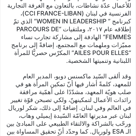
للأعمال عدّة نشاطات، بالتعاون مع الغرفة التجارية
الفرنسية في لبنان (CCI FRANCE-LIBAN)،
كبرنامج ” WOMEN IN LEADERSHIP” الذي تمّ
إطلاقه عام ٢٠١٧، وملتقيات “PARCOURS DE
FEMMES” الهادفة إلى مشاركة تجارب نساء
مميّزات وملهمات مع المجتمع، إضافةً إلى برنامج
“AILES POUR ELLES” المكرّس حصريًّا للمرأة
اللبنانية وتنميتها الشخصية.
وقد ألقى السّيد ماكسنس دويو، المدير العام
للمعهد، كلمةً أشار فيها أنّ تمكين المرأة هو في
صلب هويّة المعهد، مشدّدًا على أهمّية مرافقة
رائدات الأعمال لتمكينهنّ، ولكي تصبحن قوّة تغيير
في العالم وفي لبنان. إضافةً إلى ذلك، شكر لوريال
لبنان عبر مديرتها العامّة السّيدة إيميلي وهاب،
ورحّب بالشراكة والالتقاء الطبيعي على المبادئ بين
الـ ESA ولوريال. كما وحدّد أنّ تحقيق المساواة بين