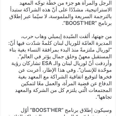
الرجل والمرأة هو جزء من خطّة توجّه المعهد
الاستراتيجية، مشدّدًا على أنّ هذه الشراكة ستبدأ
بالترجمة السريعة والملموسة، لا سيّما عبر إطلاق
برنامج “BOOST’HER”.
من جهتها، ألقت السّيدة إيميلي وهاب حرب،
المديرة العامّة للوريال لبنان كلمةً شدّدت فيها أنّ:
“لوريال ملتزمةً منذ البدء بمرافقة النساء بغية بناء
المستقبل معهنّ وخلق جمال يؤثر في العالم”.
وأردفت أنّ لوريال لبنان والـ ESA تشاركان رؤية
موحّدة للإنسان”. وفي هذا الإطار، أعربت عن
فخرها لتوقيع اتفاقية الشراكة مع المعهد بغية
الدفاع عن قضية المرأة، والعمل معًا لتمكين
المجتمعات الّتي يلتزم كل من الشركة والمعهد
تجاهها”.
وسيكون إطلاق برنامج “BOOST’HER” أوّل