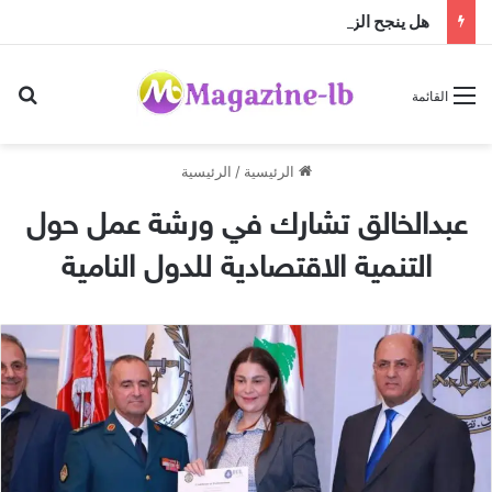
هل ينجح الزواج باختلاف الجنسيات … أم أن النجاح تصنعه منظومة القيم؟
بح
القائمة
الرئيسية
/
الرئيسية
عبدالخالق تشارك في ورشة عمل حول
التنمية الاقتصادية للدول النامية