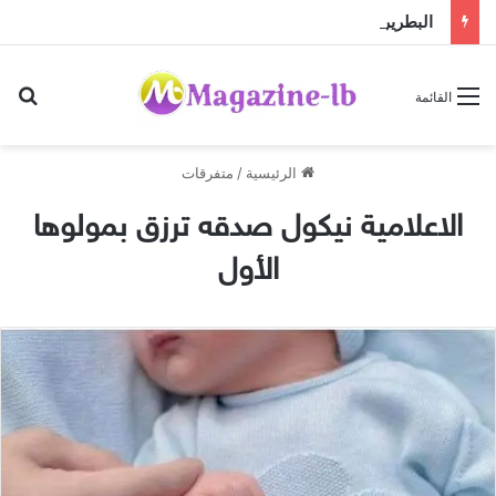
البطريرك الراعي يستقبل المطران كريستوف القسيس قبيل تسلّمه مهمته الجديدة لدى الأمم المتحدة
بح
القائمة
الرئيسية
/
متفرقات
الاعلامية نيكول صدقه ترزق بمولوها
الأول