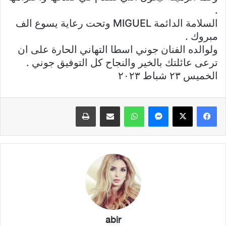
.
السلامة الدائمة MIGUEL وتحت رعاية يسوع الف
مبروك .
ولوالده الفنان جوني اسطا التهاني الحارة على ان
ترعى عائلتك بالخير والنجاح كل التوفيق جوني .
الخميس ٢٣ شباط ٢٠٢٣
فيسبوك
X
ماسنجر
واتساب
مشاركة عبر البريد
طباعة
abir