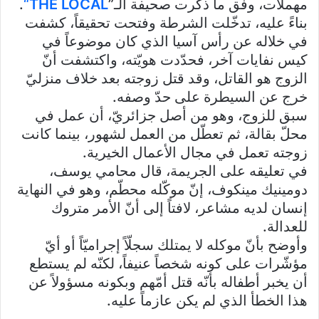
مهملات، وفق ما ذكرت صحيفة الـ”
THE LOCAL
“
.
بناءً عليه، تدخّلت الشرطة وفتحت تحقيقاً، كشفت
في خلاله عن رأس آسيا الذي كان موضوعاً في
كيس نفايات آخر، فحدّدت هويّته، واكتشفت أنّ
الزوج هو القاتل، وقد قتل زوجته بعد خلاف منزليّ
خرج عن السيطرة على حدّ وصفه.
سبق للزوج، وهو من أصل جزائريّ، أن عمل في
محلّ بقالة، ثم تعطّل من العمل لشهور، بينما كانت
زوجته تعمل في مجال الأعمال الخيرية.
في تعليقه على الجريمة، قال محامي يوسف،
دومينيك مينكوف، إنّ موكّله محطّم، وهو في النهاية
إنسان لديه مشاعر، لافتاً إلى أنّ الأمر متروك
للعدالة.
وأوضح بأنّ موكله لا يمتلك سجلّاً إجراميّاً أو أيّ
مؤشّرات على كونه شخصاً عنيفاً، لكنّه لم يستطع
أن يخبر أطفاله بأنّه قتل أمّهم وبكونه مسؤولاً عن
هذا الخطأ الذي لم يكن عازماً عليه.