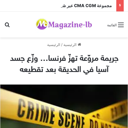
مجموعة CMA CGM عبر شركتها التابعة CEVA Logistics تُنجز الاستحواذ على مجموعة فتّال
بح
القائمة
الرئيسية
/
الرئيسية
جريمة مروّعة تهزّ فرنسا… وزّع جسد
آسيا في الحديقة بعد تقطيعه