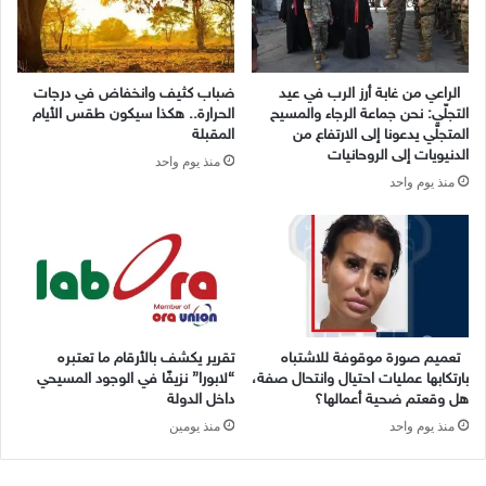
الراعي من غابة أرز الرب في عيد
ضباب كثيف وانخفاض في درجات
التجلّي: نحن جماعة الرجاء والمسيح
الحرارة.. هكذا سيكون طقس الأيام
المتجلّي يدعونا إلى الارتفاع من
المقبلة
الدنيويات إلى الروحانيات
منذ يوم واحد
منذ يوم واحد
تعميم صورة موقوفة للاشتباه
تقرير يكشف بالأرقام ما تعتبره
بارتكابها عمليات احتيال وانتحال صفة،
“لابورا” نزيفًا في الوجود المسيحي
هل وقعتم ضحية أعمالها؟
داخل الدولة
منذ يوم واحد
منذ يومين