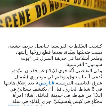
كشفت السّلطات الفرنسية تفاصيل جريمة بشعة،
ذهبت ضحيّتها سيّدة، بعدما قطع زوجُها رأسَها،
وطمر أشلاءها في حديقة المنزل في “بوت
شومون” الفرنسية.
وفي التفاصيل أنّه جرى الإبلاغ عن فقدان سيّدة،
تُدعى آسيا معتوق، وتقيم في مونتروي (شمال
شرق العاصمة الفرنسية
#باريس
)، بعد إغلاق هاتفها
في 6 شباط الجاري، قبل أن يكتشف بستانيّ في
الـ13 من شباط، في حديقة العائلة، أشلاء امرأة
مخبّأةٍ في كيس بلاستيكيّ، جرى إلقاؤه في سلة