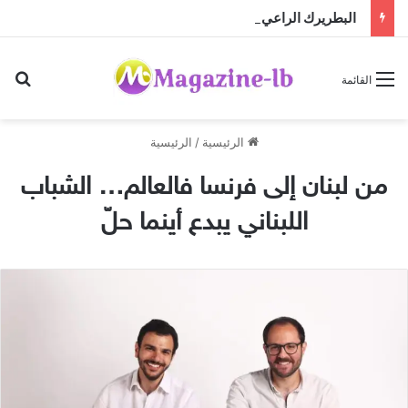
البطريرك الراعي يستقبل المطران كريستوف القسيس قبيل تسلّمه مهمته الجديدة لدى الأمم المتحدة
بح
القائمة
الرئيسية
/
الرئيسية
من لبنان إلى فرنسا فالعالم… الشباب
اللبناني يبدع أينما حلّ