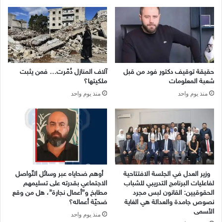
حقيقة توقيف دكتور فود من قبل
آلاف المنازل دُمّرت… فمن يثبت
شعبة المعلومات
ملكيتها؟
منذ يوم واحد
منذ يوم واحد
وزير العدل في الجلسة الافتتاحية
أوهم ضحاياه عبر وسائل التّواصل
لفاعليات البرنامج التدريبي للشباب
الاجتماعي بقدرته على تسليمهم
الحقوقيين: القانون لبس مجرد
مطابخ و”أعمال نجارة”، هل من وقع
نصوص جامدة والعدالة هي الغاية
ضحيّة أعماله؟
الأسمى
منذ يوم واحد