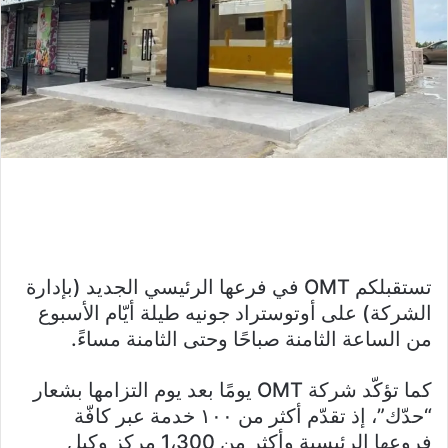
تستقبلكم OMT في فرعها الرئيسي الجديد (بإدارة
الشركة) على أوتوستراد جونيه طيلة أيّام الأسبوع
من الساعة الثامنة صباحًا وحتى الثامنة مساءً.
كما تؤكّد شركة OMT يومًا بعد يوم التزامها بشعار
“حدّك”، إذ تقدّم أكثر من ١٠٠ خدمة عبر كافّة
فروعها الرئيسية وأكثر من 1،300 مركز وكيل