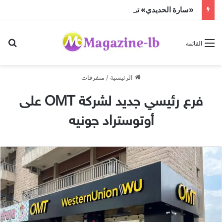
«سارة الحديدي» تواجه الجن زمباهولا على تياترو آفاق
بح
القائمة
الرئيسية
/
متفرقات
فرع رئيسي جديد لشركة OMT على
أوتوستراد جونيه