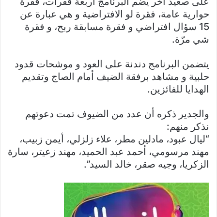
على صعيد آخر يضم البرنامج أربعة فقرات، فقرة
حوارية عامة، فقرة لو الافتراضية و هي عبارة عن
15 سؤال افتراضي و فقرة مسابقة ربح، و فقرة
شي مرّة.
يتضمن البرنامج دندنة على العود و موشحات قدود
حلبية و مشاهد برفقة الضيف أمام الصاج وتقديم
الهدايا للفائزين.
والجدير ذكره أن عدد من الضيوف تمت دعوتهم
نذكر منهم:
“ليال عبود، مادلين مطر، علاء زلزلي، أيمن زبيب،
مهند مرسومي، أحمد عبد الحميد، مهند زعيتر، سارة
الزكريا، وجيه صقر، خالد السيد”.