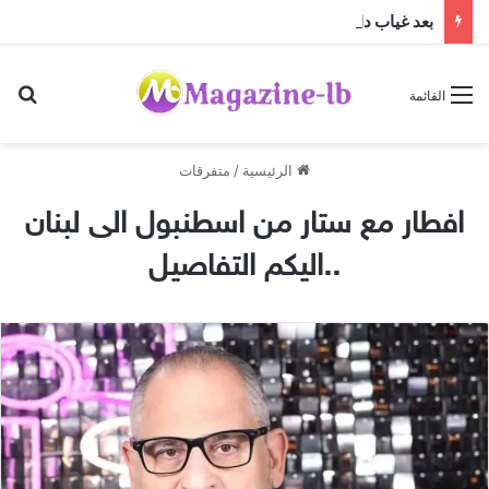
بعد غياب دام عقدين: “فرقة الجاهلية للفنون الشعبية” تعود إلى الساحة الفنية والمسرحية وتطلق “مهرجان صيف الجاهلية 2026”
بح
القائمة
الرئيسية
/
متفرقات
افطار مع ستار من اسطنبول الى لبنان
..اليكم التفاصيل