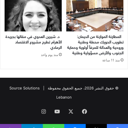
المطارنة الموارنة من الديمان:
د. شيرين العدوي في مقالها بجريدة
تطويب الحويك محطة وطنية
الأهرام تطرح مشروع الاقتصاد
وروحية والعدالة للمرفأ أولوية وحماية
الرمادي
الجنوب والأرض مسؤولية وطنية
منذ يوم واحد
منذ 11 ساعة
© حقوق النشر 2026، جميع الحقوق محفوظة |
Source Solutions
Lebanon
فيسبوك
X
يوتيوب
انستقرام