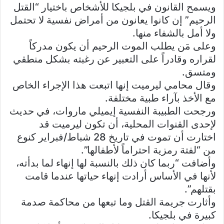
ويسمح القانون في بلجيكا للأشخاص باختيار “القتل
الرحيم” إن كانوا يعانون من أمراض نفسية لا تحتمل
ولا أمل بالشفاء منها.
وعلى مَن يطلب الموت الرحيم أن يكون مدركاً
لقراره وقادراً على التعبير عن رغبته بشكل منطقي
ومتسق.
وقال محامي ليرميت إنها اتبعت هذا الإجراء الخاص
مع الأخذ بآراء طبية مختلفة.
ورجحت الطبيبة النفسية إيميلي ماروات، في حديث
لإحدى القنوات المحلية، أن تكون ليرميت قد
اختارت أن تموت في تاريخ 28 شباط/فبراير كنوع
من “لفتة رمزية احتراماً لأطفالها”.
وأضافت “ربما كان ذلك بالنسبة لها إنهاء لما بدأته،
لأنها في الأساس أرادت إنهاء حياتها عندما قامت
بقتلهم”.
وأثارت جريمة القتل وما تبعها من محاكمة صدمة
كبيرة في بلجيكا.