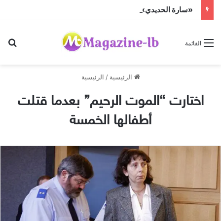
«سارة الحديدي» تواجه الجن زمباهولا على تياترو آفاق
بح
القائمة
الرئيسية
/
الرئيسية
اختارت “الموت الرحيم” بعدما قتلت
أطفالها الخمسة