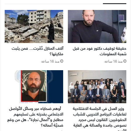
حقيقة توقيف دكتور فود من قبل
آلاف المنازل دُمّرت… فمن يثبت
شعبة المعلومات
ملكيتها؟
منذ 16 ساعة
منذ 16 ساعة
وزير العدل في الجلسة الافتتاحية
أوهم ضحاياه عبر وسائل التّواصل
لفاعليات البرنامج التدريبي للشباب
الاجتماعي بقدرته على تسليمهم
الحقوقيين: القانون لبس مجرد
مطابخ و”أعمال نجارة”، هل من وقع
نصوص جامدة والعدالة هي الغاية
ضحيّة أعماله؟