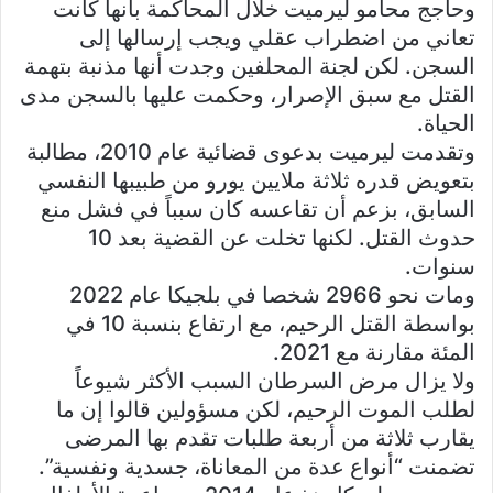
وحاجج محامو ليرميت خلال المحاكمة بأنها كانت
تعاني من اضطراب عقلي ويجب إرسالها إلى
السجن. لكن لجنة المحلفين وجدت أنها مذنبة بتهمة
القتل مع سبق الإصرار، وحكمت عليها بالسجن مدى
الحياة.
وتقدمت ليرميت بدعوى قضائية عام 2010، مطالبة
بتعويض قدره ثلاثة ملايين يورو من طبيبها النفسي
السابق، بزعم أن تقاعسه كان سبباً في فشل منع
حدوث القتل. لكنها تخلت عن القضية بعد 10
سنوات.
ومات نحو 2966 شخصا في بلجيكا عام 2022
بواسطة القتل الرحيم، مع ارتفاع بنسبة 10 في
المئة مقارنة مع 2021.
ولا يزال مرض السرطان السبب الأكثر شيوعاً
لطلب الموت الرحيم، لكن مسؤولين قالوا إن ما
يقارب ثلاثة من أربعة طلبات تقدم بها المرضى
تضمنت “أنواع عدة من المعاناة، جسدية ونفسية”.