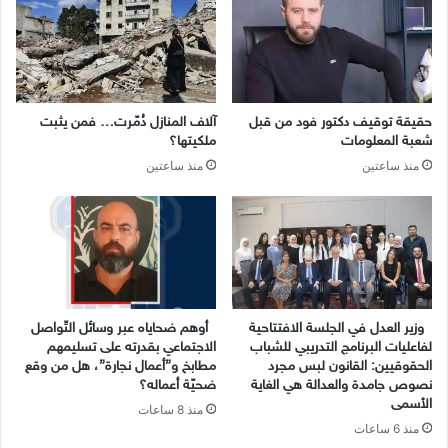
حقيقة توقيف دكتور فود من قبل
آلاف المنازل دُمّرت… فمن يثبت
شعبة المعلومات
ملكيتها؟
منذ ساعتين
منذ ساعتين
وزير العدل في الجلسة الافتتاحية
أوهم ضحاياه عبر وسائل التّواصل
لفاعليات البرنامج التدريبي للشباب
الاجتماعي بقدرته على تسليمهم
الحقوقيين: القانون لبس مجرد
مطابخ و”أعمال نجارة”، هل من وقع
نصوص جامدة والعدالة هي الغاية
ضحيّة أعماله؟
الأسمى
منذ 8 ساعات
منذ 6 ساعات