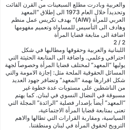
والعربية وبادرت مطلع السبعينات من القرن الفائت
وتحديداً خلال العام 1973 الى إطلاق “المعهد
العربي للمرأة (AIW)” بهدف تكريس عمل منظم
وهادف الى التأسيس للمساواة وتعميم مفهومها
اضافة الى متابعة قضايا المرأة
2 / 2
اللبنانية والعربية وحقوقها ومطالبها في شكل
احترافي وعلمي. واضافة الى المتابعة الحثيثة التي
يوليها “المعهد” لمختلف قضايا المرأة وخصوصاً لجهة
المسائل الحقوقية الملحة مثل: إجازة الامومة والتي
شكل اقرارها بهمة “المعهد” وتضافر جهود العديد
من الناشطين على مستويات عدة خطوة غير
مسبوقة في النضال النسوي في لبنان. كما يهتم
“المعهد” أيضاً بإصدار فصلية “الرائدة” المجلة التي
تعنى بمتابعة قضايا المرأة الاجتماعية،
السياسية، ومقاربة القرارات التي تطالها والاهم
الترويج لحقوق المرأة في لبنان ومنطقتنا.