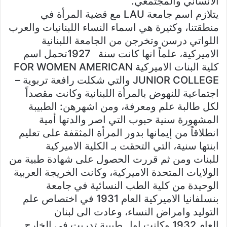
الانساني والمجتمعي.
يتلازم اسم جامعة LAU مع قضية المرأة في
منطقتنا، وكثيرة هي اسماء النساء اللبنانيات والعرب
اللواتي درسن وتخرجن من الجامعة اللبنانية
الاميركية، علماً انها كانت سنة 1927تحمل اسم
كلية البنات الاميركية FOR WOMEN AMERICAN
JUNIOR COLLEGE والتي شكلت رافعة تربوية –
اجتماعية للنهوض بالمرأة اللبنانية وكانت مقصداً
لكل طالبة علم ومعرفة، ومن اشهرهن: الطبيبة
المشهورة سنية حبوب التي اصر والدتها أمية
انطلاقاً من إيمانها بدور المرأة المثقفة على تعليم
ابنتها سنية، التي التحقت بـ الكلية الاميركية
للبنات ومن ثم قررت الحصول على شهادة طبية من
الولايات المتحدة الاميركية، وكانت الخريجة العربية
الوحيدة من كلية الطب النسائية في جامعة
بنسلفانيا الاميركية العام 1931 في اختصاص علم
التوليد وامراض النساء، وعادت الى لبنان
العام 1932 وكانت اول طبيبة تدربت في الخارج