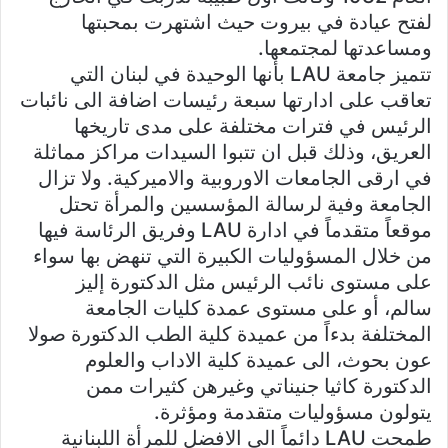
لفتح عيادة في بيروت حيث اشتهرت بمحبتها
ومساعدتها لمجتمعها.
تتميز جامعة LAU بأنها الوحيدة في لبنان التي
تعاقب على ادارتها سبعة رئيسات اضافة الى نائبات
الرئيس في فترات مختلفة على مدى تاريخها
العريق، وذلك قبل ان تتبوا السيدات مراكز مماثلة
في ارقى الجامعات الاوروبية والاميركية. ولا تزال
الجامعة وفية لرسالة المؤسسين والمرأة تحتل
موقعاً متقدماً في ادارة LAU وفريق الرئاسة فيها
من خلال المسؤوليات الكبيرة التي تنهض بها سواء
على مستوى نائب الرئيس مثل الدكتورة إليز
سالم، أو على مستوى عمدة كليات الجامعة
المختلفة بدءاً من عميدة كلية الطب الدكتورة صولا
عون بحوث، الى عميدة كلية الاداب والعلوم
الدكتورة كاثيا جنيناتي وغيرهن كثيرات ممن
يتولون مسؤوليات متقدمة ومؤثرة.
طمحت LAU دائماً الى الافضل للمرأة اللبنانية