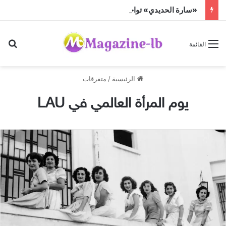
«سارة الحديدي» تواجه الجن زمباهولا على تياترو آفاق
بح
القائمة
الرئيسية
/
متفرقات
يوم المرأة العالمي في LAU