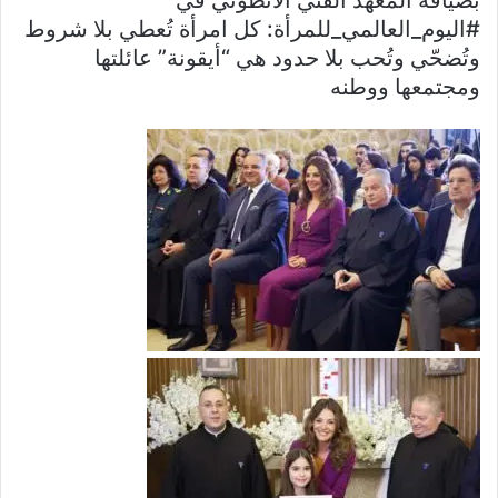
بضيافة المعهد الفني الأنطوني في
#اليوم_العالمي_للمرأة: كل امرأة تُعطي بلا شروط
وتُضحّي وتُحب بلا حدود هي “أيقونة” عائلتها
ومجتمعها ووطنه