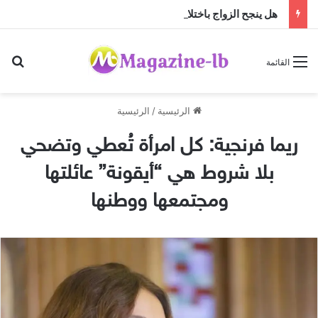
هل ينجح الزواج باختلاف الجنسيات … أم أن النجاح تصنعه منظومة القيم؟
بح
القائمة
الرئيسية
/
الرئيسية
ريما فرنجية: كل امرأة تُعطي وتضحي
بلا شروط هي “أيقونة” عائلتها
ومجتمعها ووطنها