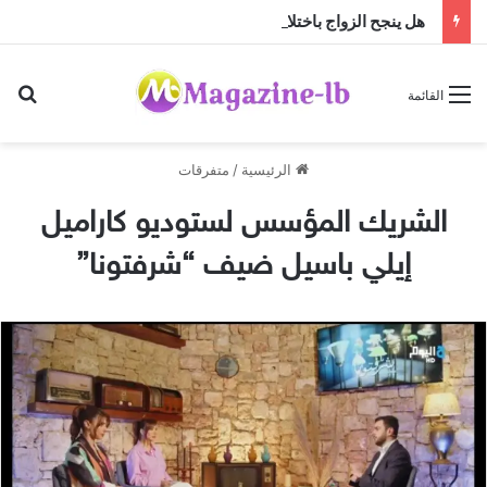
هل ينجح الزواج باختلاف الجنسيات … أم أن النجاح تصنعه منظومة القيم؟
بح
القائمة
الرئيسية
/
متفرقات
الشريك المؤسس لستوديو كاراميل
إيلي باسيل ضيف “شرفتونا”