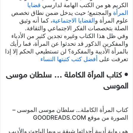
الكريم هو من الكتب الهامة لدارسي
قضايا
المرأة
والمجتمع؛ حيث يدخل ضمن نطاق تخصص
علوم المرأة و
القضايا الاجتماعية
، كما أنه وثيق
الصلة بتخصصات الفكر الاجتماعي والثقافة.
وفي ظل هذا الكتاب وغيره تجدين كثير من الأدباء
والمفكرين الذكور قد تحدثوا عن المرأة، فما رأيك
بالمرأة الأديبة والمفكرة؟ لن تستطيعي الحكم إلا إذا
تعرفت على
أفضل كتب كتبتها النساء
• كتاب المرأة الكاملة … سلطان موسى
الموسى
كتاب المرأة الكاملة… سلطان موسى الموسى –
الصورة من موقع GOODREADS.COM
هو رواية أدبية أحداثها شيقة يرويها الباحث والأديب