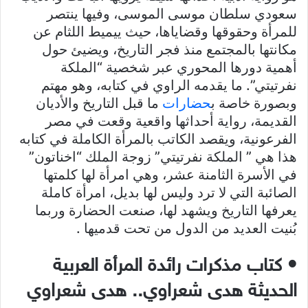
سعودي سلطان موسى الموسى، وفيها ينتصر
للمرأة وحقوقها وقضاياها، حيث ييميط اللثام عن
مكانتها بالمجتمع منذ فجر التاريخ، ويضيئ حول
أهمية دورها المحوري عبر شخصية “الملكة
نفرتيتي”. ما يقدمه الراوي في كتابه، وهو مهتم
وبصورة خاصة ب
حضارات
ما قبل التاريخ والأديان
القديمة، رواية أحداثها واقعية وقعت في مصر
الفرعونية، ويقصد الكاتب بالمرأة الكاملة في كتابه
هذا هي ” الملكة نفرتيتي” زوجة الملك “اخناتون”
في الأسرة الثامنة عشر، وهي امرأة لها كلمتها
الصائبة التي لا ترد وليس لها بديل، امرأة كاملة
يعرفها التاريخ ويشهد لها، صنعت الحضارة وربما
بُنيت العديد من الدول من تحت قدميها .
• كتاب مذكرات رائدة المرأة العربية
الحديثة هدى شعراوي.. هدى شعراوي