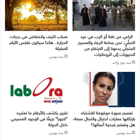
الراعي من غابة أرز الرب في عيد
ضباب كثيف وانخفاض في درجات
التجلّي: نحن جماعة الرجاء والمسيح
الحرارة.. هكذا سيكون طقس الأيام
المتجلّي يدعونا إلى الارتفاع من
المقبلة
الدنيويات إلى الروحانيات
منذ يومين
منذ يوم واحد
تعميم صورة موقوفة للاشتباه
تقرير يكشف بالأرقام ما تعتبره
بارتكابها عمليات احتيال وانتحال صفة،
“لابورا” نزيفًا في الوجود المسيحي
هل وقعتم ضحية أعمالها؟
داخل الدولة
منذ يومين
منذ يومين