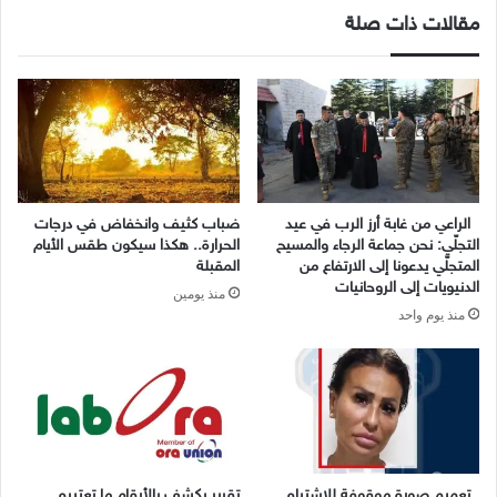
مقالات ذات صلة
الراعي من غابة أرز الرب في عيد
ضباب كثيف وانخفاض في درجات
التجلّي: نحن جماعة الرجاء والمسيح
الحرارة.. هكذا سيكون طقس الأيام
المتجلّي يدعونا إلى الارتفاع من
المقبلة
الدنيويات إلى الروحانيات
منذ يومين
منذ يوم واحد
تعميم صورة موقوفة للاشتباه
تقرير يكشف بالأرقام ما تعتبره