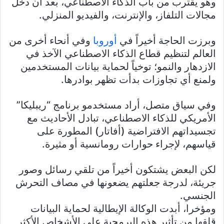
وهو يقترب من باب الذكاء الاصطناعي، بعد أن دخل
مجالات التلفاز، والإنترنت، والفيديو المنزلي.
وبرزت الحاجة أخيراً في
أوروبا
وفي أنحاء أخرى من
العالم لتنظيم قطاع الذكاء الاصطناعي الآخذ في
الازدهار والنمو؛ توخياً لحماية بيانات المستخدمين
ولمنع أي تجاوزات بدأت تظهر بوادرها.
وفي سياق متصل، أراد مستخدمو برنامج “ريبليكا”
الأمريكي للذكاء الاصطناعي، تبادل الأحاديث مع
تجسيداتهم الافتراضية (أفاتار) المطورة على
قياسهم، لإجراء حوارات رومانسية أو مثيرة.
لكن البعض يشتكون أخيراً من تلقي رسائل وصور
جريئة، لدرجة جعلتهم يضعونها في مصاف التحرش
الجنسي.
ومؤخرا، أبدت الوكالة الإيطالية لحماية البيانات
قلقها من تأثير هذه البرمجية على الأشخاص الأكثر