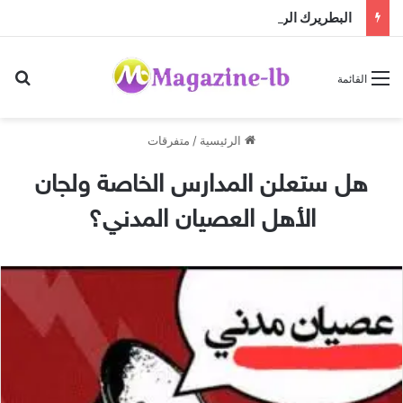
البطريرك الراعي يستقبل المطران كريستوف القسيس قبيل تسلّمه مهمته الجديدة لدى الأمم المتحدة
بح
القائمة
الرئيسية
/
متفرقات
هل ستعلن المدارس الخاصة ولجان
الأهل العصيان المدني؟