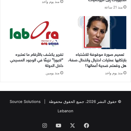
الدنيويات إلى الروحانيات
منذ يوم واحد
منذ 21 ساعة
تعميم صورة موقوفة للاشتباه
تقرير يكشف بالأرقام ما تعتبره
بارتكابها عمليات احتيال وانتحال صفة،
“لابورا” نزيفًا في الوجود المسيحي
هل وقعتم ضحية أعمالها؟
داخل الدولة
منذ يوم واحد
منذ يومين
© حقوق النشر 2026، جميع الحقوق محفوظة |
Source Solutions
Lebanon
فيسبوك
X
يوتيوب
انستقرام