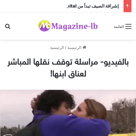
إشراقة الصيف تبدأ من BMG Hospital… علاجات تجميلية وعناية بالبشرة تناسب الموسم بأمان
بح
القائمة
الرئيسية
/
الرئيسية
بالفيديو- مراسلة توقف نقلها المباشر
لعناق ابنها!