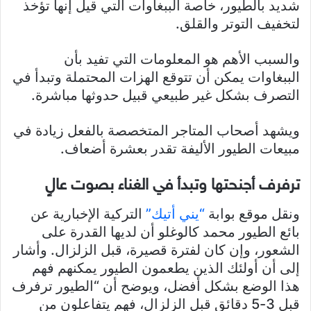
شديد بالطيور، خاصة الببغاوات التي قيل إنها تؤخذ
لتخفيف التوتر والقلق.
والسبب الأهم هو المعلومات التي تفيد بأن
الببغاوات يمكن أن تتوقع الهزات المحتملة وتبدأ في
التصرف بشكل غير طبيعي قبيل حدوثها مباشرة.
ويشهد أصحاب المتاجر المتخصصة بالفعل زيادة في
مبيعات الطيور الأليفة تقدر بعشرة أضعاف.
ترفرف أجنحتها وتبدأ في الغناء بصوت عالٍ
ونقل موقع بوابة
“يني أتيك”
التركية الإخبارية عن
بائع الطيور محمد كالوغلو أن لديها القدرة على
الشعور، وإن كان لفترة قصيرة، قبل الزلزال. وأشار
إلى أن أولئك الذين يطعمون الطيور يمكنهم فهم
هذا الوضع بشكل أفضل، ويوضح أن “الطيور ترفرف
قبل 3-5 دقائق قبل الزلزال، فهم يتفاعلون من