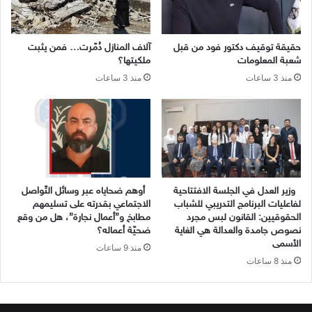
حقيقة توقيف دكتور فود من قبل
آلاف المنازل دُمّرت… فمن يثبت
شعبة المعلومات
ملكيتها؟
منذ 3 ساعات
منذ 3 ساعات
وزير العدل في الجلسة الافتتاحية
أوهم ضحاياه عبر وسائل التّواصل
لفاعليات البرنامج التدريبي للشباب
الاجتماعي بقدرته على تسليمهم
الحقوقيين: القانون لبس مجرد
مطابخ و”أعمال نجارة”، هل من وقع
نصوص جامدة والعدالة هي الغاية
ضحيّة أعماله؟
الأسمى
منذ 9 ساعات
منذ 8 ساعات