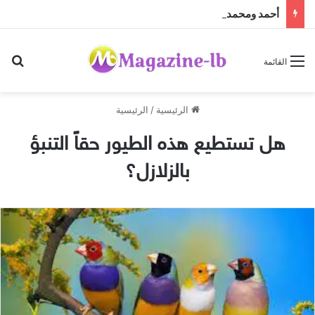
أحمد ومحمد حدارة… بصمة إنسانية وأعمال خيرية جعلتهما محل تقدير واحترام
بح
القائمة
الرئيسية
/
الرئيسية
هل تستطيع هذه الطيور حقاً التنبؤ
بالزلازل؟