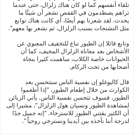
تلقاء أنفسهم كما لو كان هناك زلزال، حتى عندما
تراهم يصطدمون في القفص تشعر أن شيئًا ما
يحدث. لقد شعرنا بهم أيضًا، أي كانت هناك توابع
مثل التشنجات بسبب الزلزال، ثم نشعر بها معهم”.
وتابع قائلا إن الطيور تباع للتخفيف المعنوي عن
الأشخاص بعد معاناة الزلزال المخيف، كما أن
الحيوانات خاصة الكلاب، ساهمت كثيرا بنجاة
أصحابها من تحت الركام.
قال كاليوغلو إن نفسية الناس ستتحسن بعد
الكوارث من خلال إطعام الطيور، “إذا أطعموا
الطيور، فسوف تتحسن نفسية الناس. يأتي الزبائن
لمشاهدة الطيور ونسيان هول الزلزال”، مشيرا إلى
أن الكثير يقتني الطيور للاسترخاء. “إنه جميل جدًا
لدرجة أننا نأخذه بين أيدينا ونسترخي روحياً “.