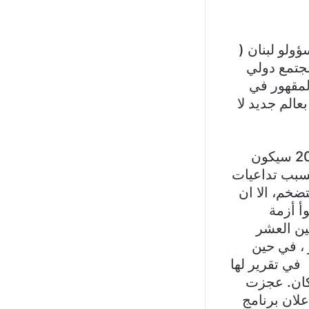
ولو لبنان (
مجتمع دولي
لمقهور في
عالم جديد لا
رغم اعلان مديرة صندوق النقد الدولي كريستالينا جورجيفا “إن عام 2023 سيكون
اطؤ النمو العالمي إلى أقل من 3 بالمئة بسبب تداعيات
ضخم، الا ان
أ أزمة
بين العشر
 ، في حين
 في تقرير لها
 من ٨٢ بالمائة بين السكان. عجزت
علان برنامج