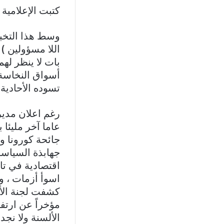
كتبت الإعلامية 
وسط هذا التخبط
اللا مسؤولين )
بات لا ينظر له
أسواق النخاسة ا
تسوده الأحادية 
جائحة كورونا و
جهابذة السياسة
اقتصادية في تار
اسوأ أزمات ، ور
كشفت لجنة الأم
الألسنة ولا نجد