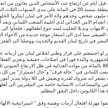
 قبل ايام عن ارتفاع عدد الأشخاص الذين يعانون من انعد
الغذائي في المنطقة بنسبة 20 في المائة على مدى السنوات الث
إلى أكثر من 41 مليون شخص، وحدهم ولاة الأمر في لبنان ابتكروا ا
نعدام الامن الغذائي لدى أغلبية الشعب اللبناني وبعد أ
 الامهات وبديلا للحليب لسد جوع اطفالهم ، فلجأوا الى ت
 الصيفي مما ادى الى استعار موجة جديدة من الأجواء الط
بشر في تاريخ لبنان القديم والحديث ووصلنا الى القعر 
أمر لو اجتمعتم على قرار وطني لخلاص لبنان من أزماته ع
لجمهورية والبدء فورا في اصلاحات حقيقية وتعزيز القطاع
في بلد يستور 86 بالمائة من مواده الغذائية في ظل الارتفاع الجنوني 
عب اللبناني في ” حالة قرف” و”حال اشمئزاز” من كل ه
يشعر انه متروك لقدره ويعيش في اللا دولة يتدبر أمور
اعي والمساعدات الانسانية خاصة من المغتربين الى أهله
هذا الكابوس داخل النفق المظلم.
وقفوا مهزلة افتعال أزمات وهمية وفق ” استراتيجية الالهاء