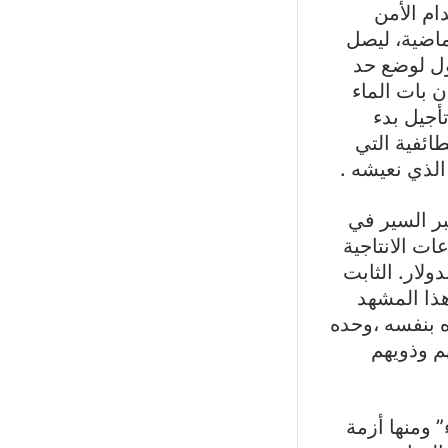
ام الأمن
لاث الماضية، ليصل
لحلول لوضع حد
ن بات الماء
أجيل بدء
ائفية التي
الذي نعيشه .
بر السير في
ات الانتاجية
للدولار. الثابت
ذا المشهد
ه بنفسه ،وحده
م وذويهم
” ومنها أزمة