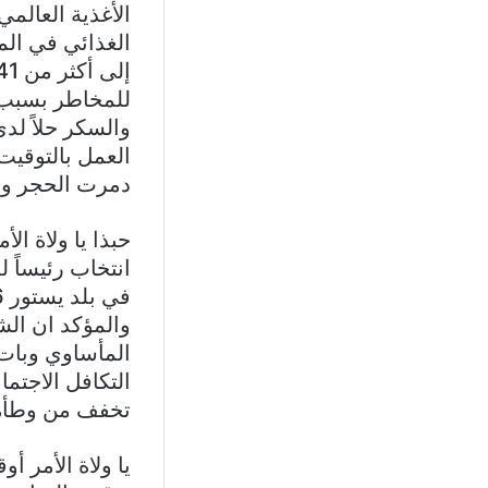
الأغذية العالمي
للمخاطر بسبب ا
والسكر حلاً لدى
العمل بالتوقيت
دمرت الحجر وال
حبذا يا ولاة ال
انتخاب رئيساً ل
والمؤكد ان الش
المأساوي وبات 
التكافل الاجتم
تخفف من وطأة 
يا ولاة الأمر أ