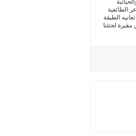
لحياتية
 الطائفية
عانيه الطبقة
قبرة لجثثنا