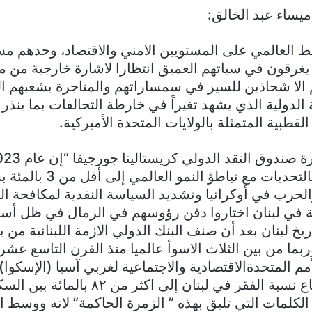
ميساء عبد الخالق:
 العالمي على المستويين الامني والاقتصاد، وحدهم مسؤ
 يغرقون في سباتهم العميق انتظارا لاشارة خارجية من 
م الا شحاذين للسير في سمساراتهم والمتاجرة بشعبهم ا
لدولية الذي يشهد تغيراً في خارطة التحالفات بما ينذر ب
القطبية المتمثلة بالولايات المتحدة الأميركية.
عاما آخر مليئا بالتحديات مع تب
الحرب في أوكرانيا وتشديد السياسة النقدية لمكافحة الت
 في لبنان اختاروا دفن رؤوسهم في الرمال في ظل أسو
يخ لبنان بعد أن صنف البنك الدولي الازمة اللبنانية من 
بما من بين الثلاث الاسوأ عالميا منذ القرن التاسع عشر
م المتحدةالاقتصادية والاجتماعية لغربي آسيا (الإسكوا)
مؤخراً عن ارتفاع نسبة الفقر في لبنان إلى اكثر
 الكلمات التي تليق بهذه ” الزمرة الحاكمة” لانه ووسط ا