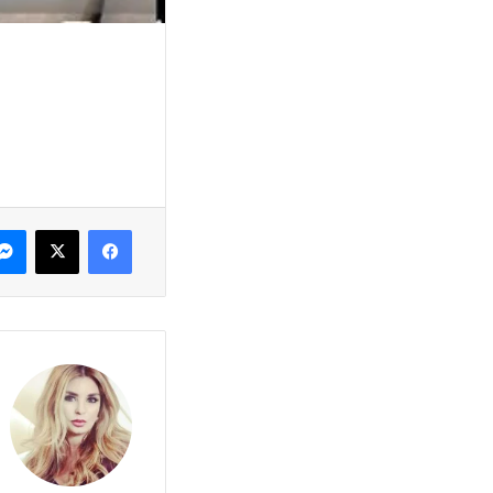
فيسبوك
X